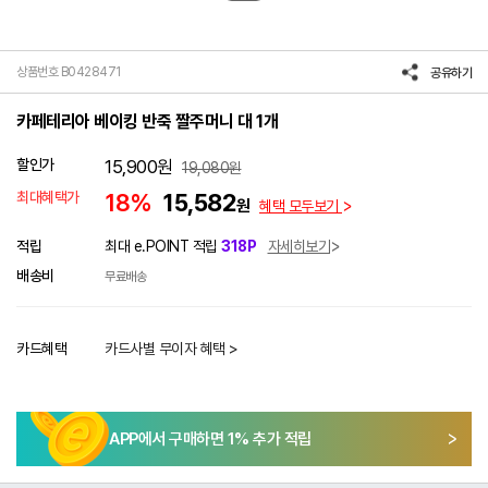
상품번호 B0428471
공유하기
카페테리아 베이킹 반죽 짤주머니 대 1개
할인가
15,900
원
19,080
원
최대혜택가
18%
15,582
원
혜택 모두보기
적립
최대 e.POINT 적립
318P
자세히보기
배송비
무료배송
카드혜택
카드사별 무이자 혜택 >
APP에서 구매하면
1
% 추가 적립