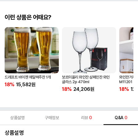
이런 상품은 어때요?
드래프트 바이젠 에일맥주잔 1개
보르미올리 와인잔 샴페인잔 와인
와인잔거치대
글라스 2p 470ml
M11201
18%
15,582
원
18%
24,206
원
18%
12
상품설명
구매정보
리뷰
0
Q&A
0
상품설명