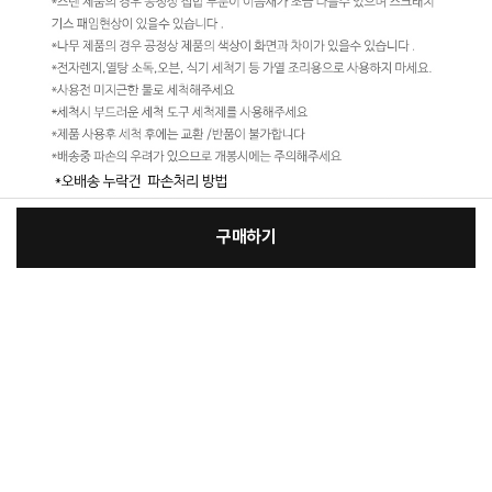
구매하기
:
본품
장
15,900원
총 상품 금액
15,900
원
바
바
구
로
니
구