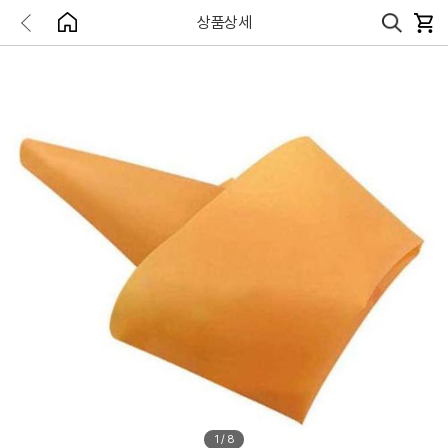
상품상세
1
/
8