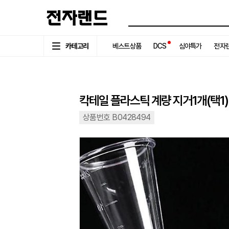
카테고리
베스트상품
DCS
심야특가
전자랜
칵테일 플라스틱 계량 지거1개(택1)
상품번호 B0428494