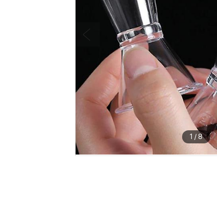
1
/
8