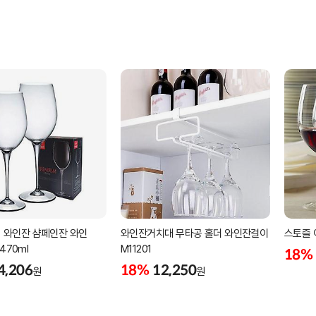
 와인잔 샴페인잔 와인
와인잔거치대 무타공 홀더 와인잔걸이
스토즐 
470ml
M11201
18%
4,206
18%
12,250
원
원