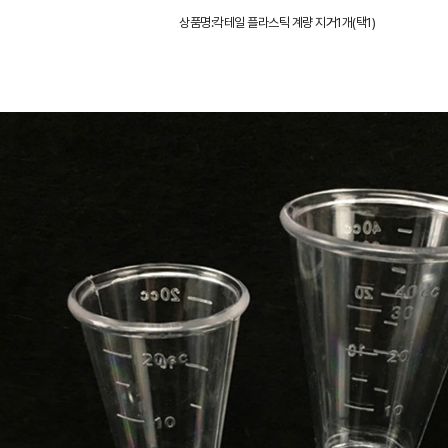
상품명:칵테일 플라스틱 계량 지거1개(택1)