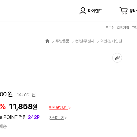
마이랜드
장바
로그인
회원가입
고
주방용품
컵/잔/주전자
와인/샴페인잔
100
원
14,520
원
8%
11,858
원
혜택 모두보기
e.POINT 적립
242P
자세히보기
배송