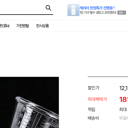
캐리어 한정특가 진행중 !
1인 가구 필수 냉장고 20만원대
드Biz
가전렌탈
전시상품
12,
할인가
1
최대혜택가
적립
최대 
배송비
무료