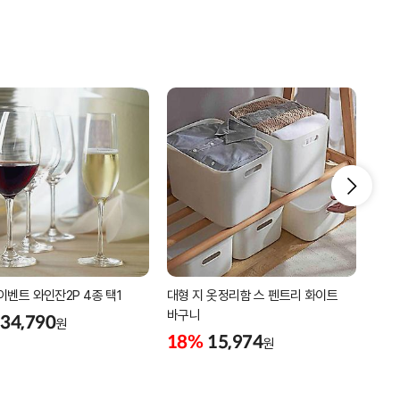
이벤트 와인잔2P 4종 택1
대형 지 옷정리함 스 펜트리 화이트
홀로
바구니
370
34,790
원
18%
15,974
18
원