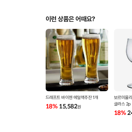
이런 상품은 어때요?
드래프트 바이젠 에일맥주잔 1개
보르미올리
글라스 2p 
18%
15,582
원
18%
2