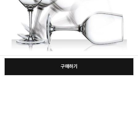
구매하기
:
본품
장
189,800원
총 상품 금액
189,800
원
바
바
구
로
니
구