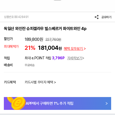
상품번호 B0428491
공유하기
독일산 와인잔 슈피겔라우 빌스베르거 화이트와인 4p
할인가
189,800
원
227,760
원
최대혜택가
21%
181,004
원
혜택 모두보기
적립
최대 e.POINT 적립
3,796P
자세히보기
배송비
무료배송
카드혜택
카드사별 무이자 혜택 >
APP에서 구매하면
1
% 추가 적립