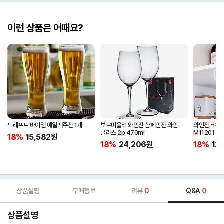
이런 상품은 어때요?
드래프트 바이젠 에일맥주잔 1개
보르미올리 와인잔 샴페인잔 와인
와인잔거치대
글라스 2p 470ml
M11201
18%
15,582
원
18%
24,206
원
18%
12
상품설명
구매정보
리뷰
0
Q&A
0
상품설명