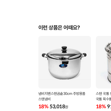
이런 상품은 어때요?
냄비지벤스텐곰솥30cm 주방용품
스텐 국통 
스텐냄비
국통 육수
18%
53,018
18%
9
원