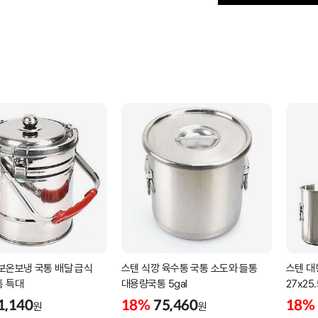
보온보냉 국통 배달 급식
스텐 식깡 육수통 국통 소도와 들통
스텐 대
통 특대
대용량국통 5gal
27x25.
1,140
18%
75,460
18%
원
원