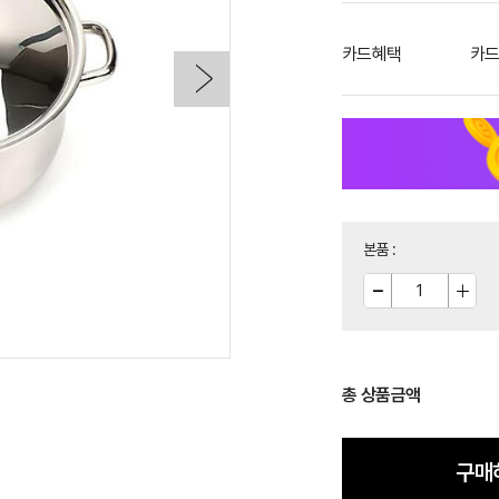
카드혜택
카드
본품
:
총 상품금액
구매