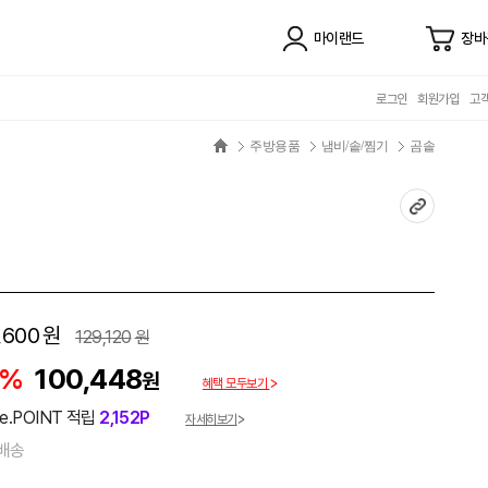
마이랜드
장바
로그인
회원가입
고
주방용품
냄비/솥/찜기
곰솥
,600
원
129,120
원
2%
100,448
원
혜택 모두보기
e.POINT 적립
2,152P
자세히보기
배송