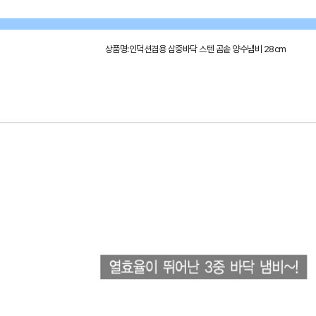
상품명:인덕션겸용 삼중바닥 스텐 곰솥 양수냄비 28cm