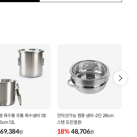
형 육수통 국통 육수냄비 1호
인덕션가능 찜용 냄비-2단 28cm
스텐
5cm 12L
스텐 모든열원
업소용
69,384
18%
48,706
21
원
원