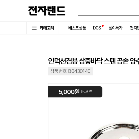
카테고리
베스트상품
DCS
심야특가
전자랜
인덕션겸용 삼중바닥 스텐 곰솥 양수
상품번호 B0430140
5,000원
하나카드