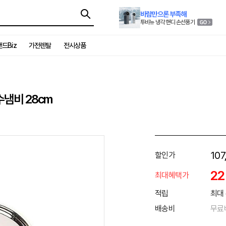
바람만으론 부족해
투비뉴 냉각 핸디 손선풍기
드Biz
가전렌탈
전시상품
냄비 28cm
107
할인가
2
최대혜택가
적립
최대 
배송비
무료