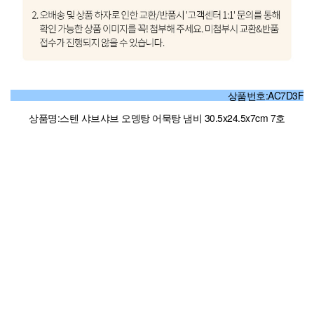
상품번호:AC7D3F
상품명:스텐 샤브샤브 오뎅탕 어묵탕 냄비 30.5x24.5x7cm 7호