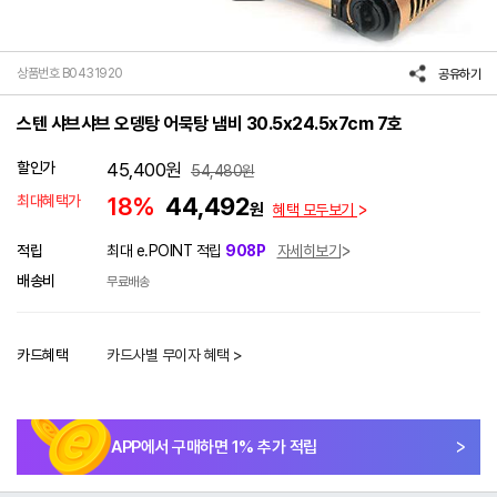
상품번호 B0431920
공유하기
스텐 샤브샤브 오뎅탕 어묵탕 냄비 30.5x24.5x7cm 7호
할인가
45,400
원
54,480
원
최대혜택가
18%
44,492
원
혜택 모두보기
적립
최대 e.POINT 적립
908P
자세히보기
배송비
무료배송
카드혜택
카드사별 무이자 혜택 >
APP에서 구매하면
1
% 추가 적립