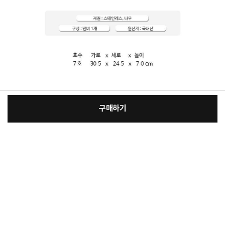
구매하기
:
본품
장
45,400원
총 상품 금액
45,400
원
바
바
구
로
니
구