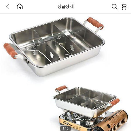
상품상세
1
/
8