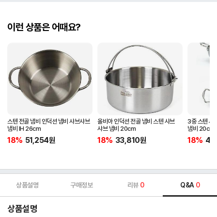
이런 상품은 어때요?
스텐 전골 냄비 인덕션 냄비 샤브샤브
올비아 인덕션 전골 냄비 스텐 샤브
3중 스텐 샤
냄비 IH 26cm
샤브 냄비 20cm
냄비 20cm 
18%
51,254
원
18%
33,810
원
18%
42
상품설명
구매정보
리뷰
0
Q&A
0
상품설명