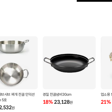
샤브샤브 찌개 전골 인덕션
경질 전골냄비30cm
업소용 
m 5호
18%
23,128
21%
원
2,532
원