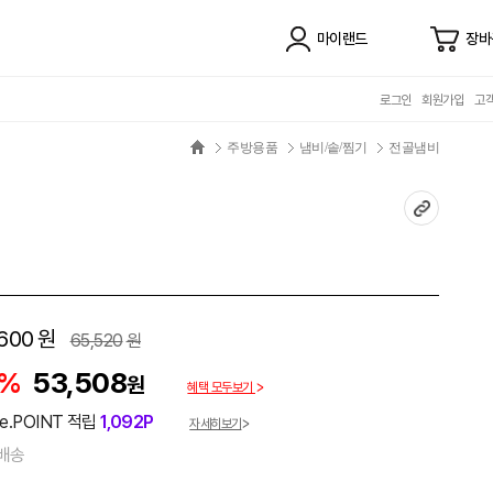
마이랜드
장바
로그인
회원가입
고
주방용품
냄비/솥/찜기
전골냄비
600
원
65,520
원
8%
53,508
원
혜택 모두보기
e.POINT 적립
1,092P
자세히보기
배송