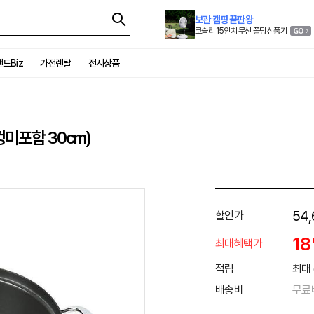
보관 캠핑 끝판왕
코슬리 15인치 무선 폴딩 선풍기
드Biz
가전렌탈
전시상품
미포함 30cm)
54,
할인가
1
최대혜택가
적립
최대 
배송비
무료