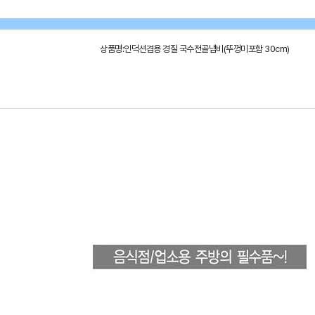
상품명:인덕션겸용 경질 국수전골냄비(뚜껑미포함 30cm)