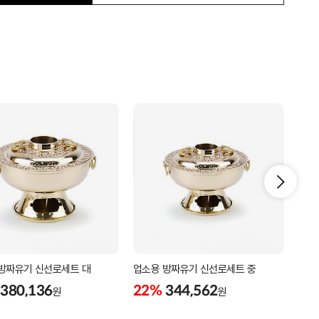
방짜유기 신선로세트 대
업소용 방짜유기 신선로세트 중
경질
380,136
22%
344,562
18
원
원