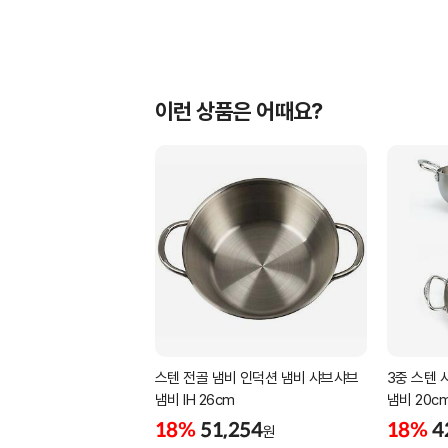
이런 상품은 어때요?
스텐 전골 냄비 인덕션 냄비 샤브샤브
3중 스텐 
냄비 IH 26cm
냄비 20c
18%
51,254
18%
4
원