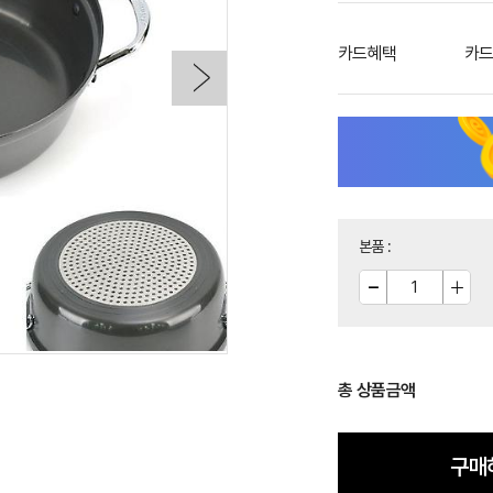
카드혜택
카드
본품
:
총 상품금액
구매