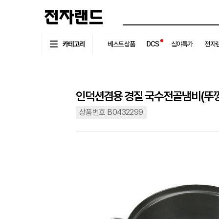
카테고리
베스트상품
DCS
심야특가
전자랜
인덕션겸용 경질 국수전골냄비(뚜껑
상품번호 B0432299