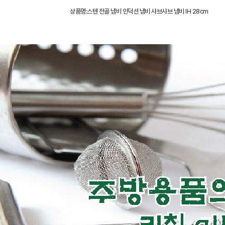
상품명:스텐 전골 냄비 인덕션 냄비 샤브샤브 냄비 IH 28cm