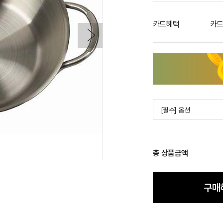
카드혜택
카드
[필수] 옵션
총 상품금액
구매