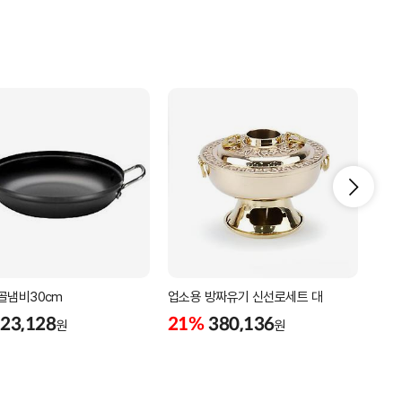
골냄비30cm
업소용 방짜유기 신선로세트 대
업소
23,128
21%
380,136
22
원
원