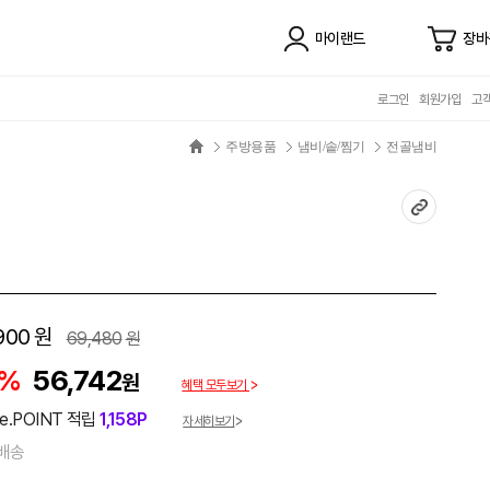
마이랜드
장바
로그인
회원가입
고
주방용품
냄비/솥/찜기
전골냄비
900
원
69,480
원
8%
56,742
원
혜택 모두보기
e.POINT 적립
1,158P
자세히보기
배송