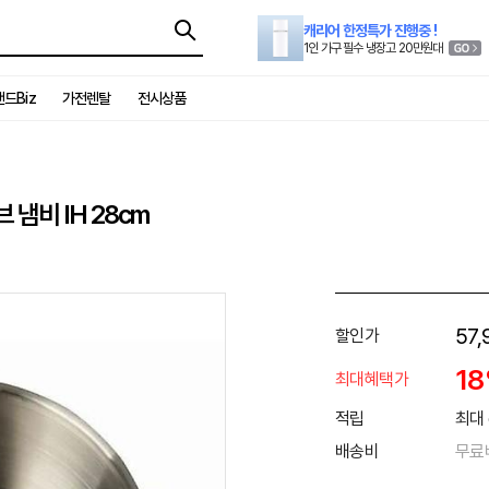
캐리어 한정특가 진행중 !
1인 가구 필수 냉장고 20만원대
드Biz
가전렌탈
전시상품
냄비 IH 28cm
57,
할인가
1
최대혜택가
적립
최대 
배송비
무료