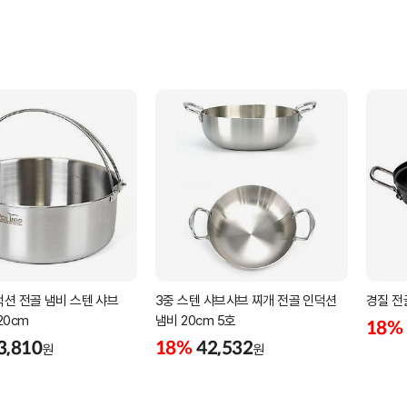
션 전골 냄비 스텐 샤브
3중 스텐 샤브샤브 찌개 전골 인덕션
경질 전
20cm
냄비 20cm 5호
18%
3,810
18%
42,532
원
원