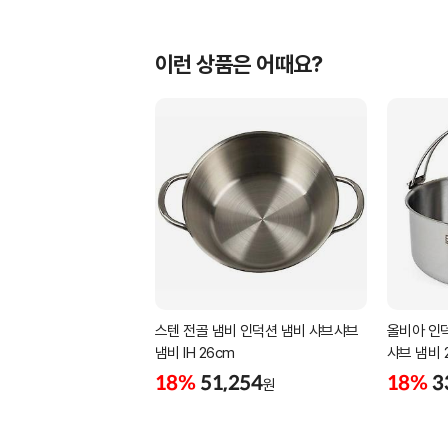
이런 상품은 어때요?
스텐 전골 냄비 인덕션 냄비 샤브샤브
올비아 인덕
냄비 IH 26cm
샤브 냄비 
18%
51,254
18%
3
원