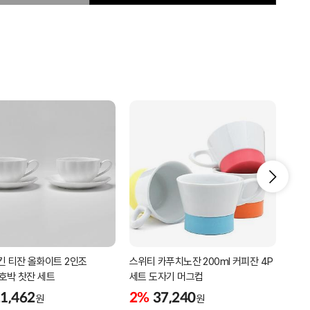
킨 티잔 올화이트 2인조
스위티 카푸치노잔 200ml 커피잔 4P
고원
 호박 찻잔 세트
세트 도자기 머그컵
도자
1,462
2%
37,240
2%
원
원