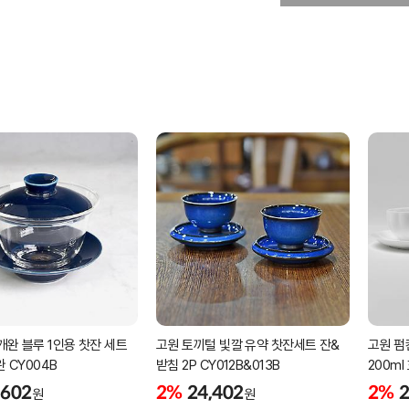
개완 블루 1인용 찻잔 세트
고원 토끼털 빛깔 유약 찻잔세트 잔&
고원 펌
완 CY004B
받침 2P CY012B&013B
200ml
,602
2%
24,402
2%
2
원
원