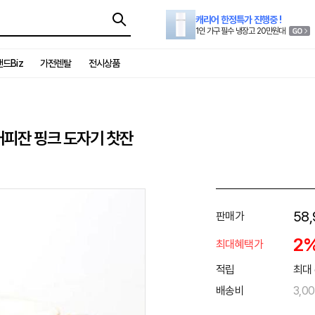
캐리어 한정특가 진행중 !
1인 가구 필수 냉장고 20만원대
드Biz
가전렌탈
전시상품
커피잔 핑크 도자기 찻잔
58,
판매가
2
최대혜택가
적립
최대 
배송비
3,0