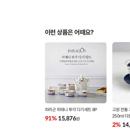
이런 상품은 어때요?
파라곤 피애니 투각 다기세트 8P
고원 전통 
250ml 다
91%
15,876
원
2%
14