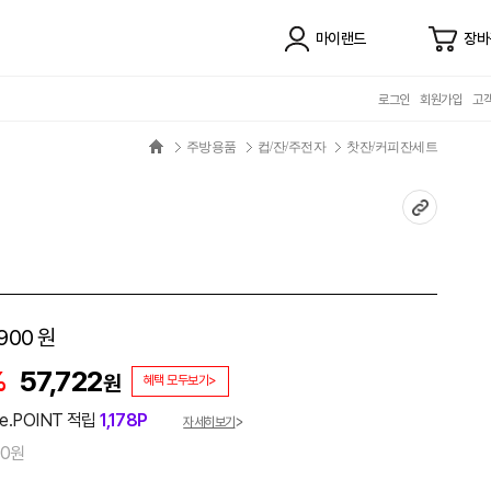
마이랜드
장바
로그인
회원가입
고
주방용품
컵/잔/주전자
찻잔/커피잔세트
900
원
%
57,722
원
혜택 모두보기>
e.POINT 적립
1,178P
자세히보기
00원