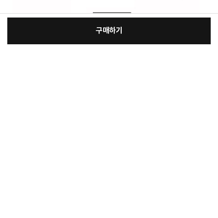
구매하기
[필수] 옵션
장
총 상품 금액
11,100
원
바
바
구
로
니
구
매