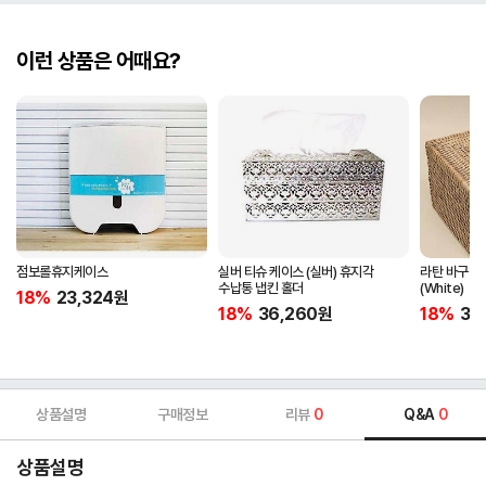
이런 상품은 어때요?
점보롤휴지케이스
실버 티슈 케이스 (실버) 휴지각
라탄 바구니
수납통 냅킨 홀더
(White)
18%
23,324
원
18%
36,260
원
18%
32
상품설명
구매정보
리뷰
0
Q&A
0
상품설명