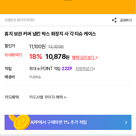
상품번호 B0555080
공유하기
휴지 보관 커버 냅킨 박스 화장지 사 각 티슈 케이스
할인가
11,100
원
13,320
원
최대혜택가
18%
10,878
원
혜택 모두보기
적립
최대 e.POINT 적립
222P
자세히보기
배송비
무료배송
카드혜택
카드사별 무이자 혜택 >
APP에서 구매하면
1
% 추가 적립