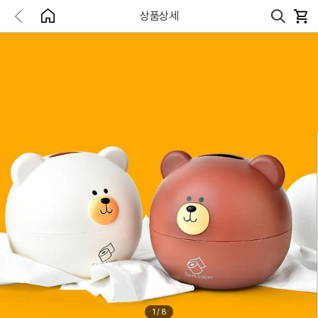
상품상세
1
/
8