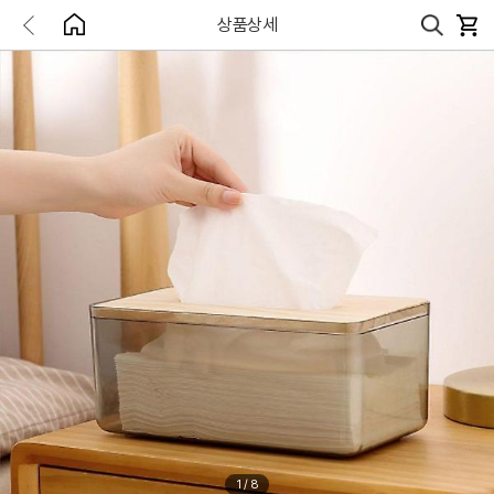
상품상세
1
/
8