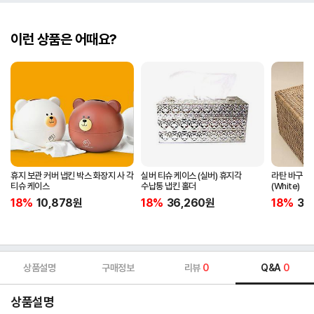
이런 상품은 어때요?
휴지 보관 커버 냅킨 박스 화장지 사 각
실버 티슈 케이스 (실버) 휴지각
라탄 바구니
티슈 케이스
수납통 냅킨 홀더
(White)
18%
10,878
원
18%
36,260
원
18%
32
상품설명
구매정보
리뷰
0
Q&A
0
상품설명