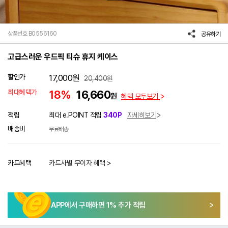
상품번호 B0556160
공유하기
고급스러운 우드픽 티슈 휴지 케이스
할인가
17,000
원
20,400
원
최대혜택가
18%
16,660
원
혜택 모두보기
적립
최대 e.POINT 적립
340P
자세히보기
배송비
무료배송
카드혜택
카드사별 무이자 혜택 >
APP에서 구매하면
1
% 추가 적립