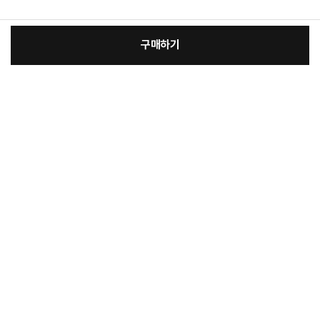
구매하기
:
본품
장
17,000원
총 상품 금액
17,000
원
바
바
구
로
니
구
매