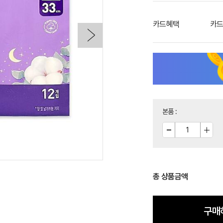
카드혜택
카드
본품
:
총 상품금액
구매