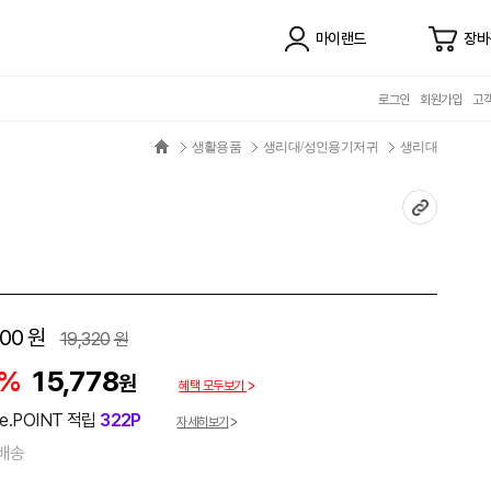
마이랜드
장바
로그인
회원가입
고
생활용품
생리대/성인용기저귀
생리대
100
원
19,320
원
8%
15,778
원
혜택 모두보기
e.POINT 적립
322P
자세히보기
배송