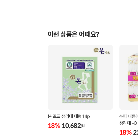
이런 상품은 어때요?
본 골드 생리대 대형 14p
쏘피 내몸에
생리대 -O
18%
10,682
원
18%
2