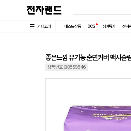
카테고리
베스트상품
DCS
심야특가
전자랜
좋은느낌 유기농 순면커버 맥시슬림 
상품번호 B0559646