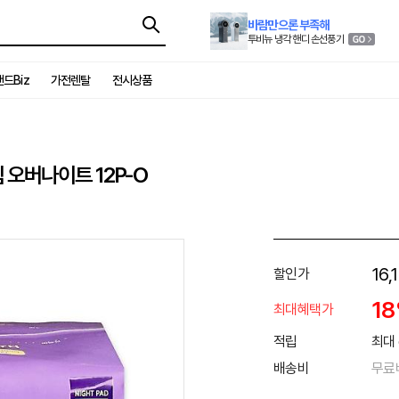
바람만으론 부족해
투비뉴 냉각 핸디 손선풍기
드Biz
가전렌탈
전시상품
오버나이트 12P-O
16,
할인가
1
최대혜택가
적립
최대 
배송비
무료