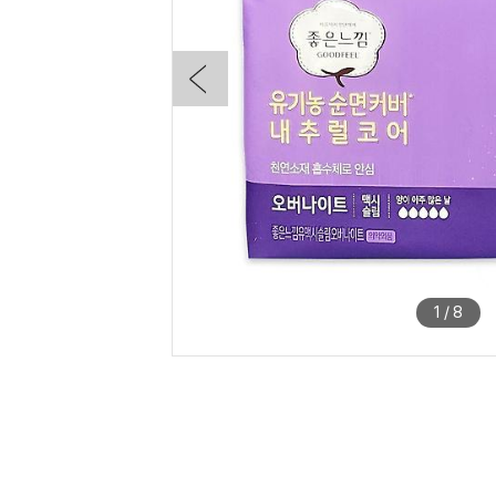
1
/
8