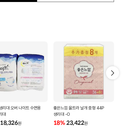
생리대 오버 나이트 수면용
좋은느낌 울트라 날개 중형 44P
좋은
리대
생리대 -O
중형 
18,326
18%
23,422
18
원
원