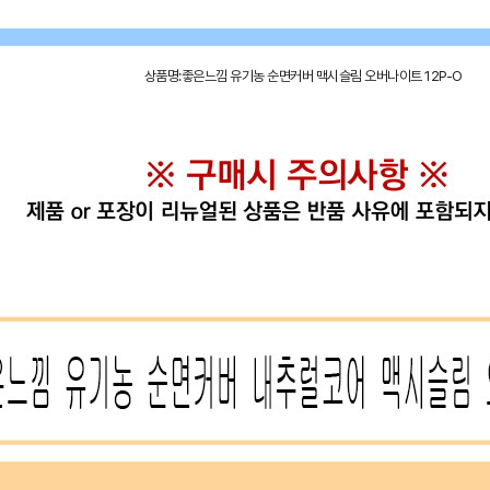
상품명:좋은느낌 유기농 순면커버 맥시슬림 오버나이트 12P-O