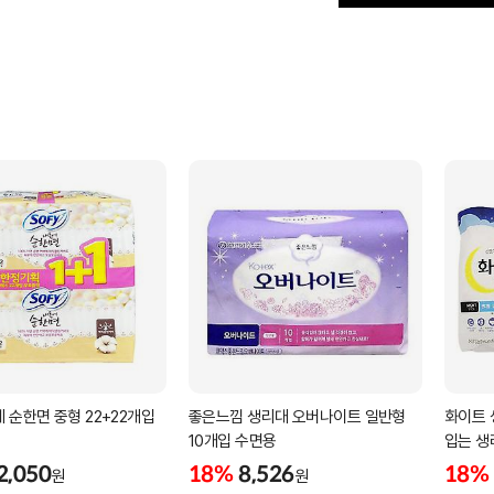
 순한면 중형 22+22개입
좋은느낌 생리대 오버나이트 일반형
화이트 
10개입 수면용
입는 생
2,050
18%
8,526
18%
원
원