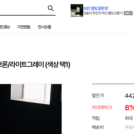
보관 캠핑 끝판왕
코슬리 15인치 무선 폴딩 선풍기
드Biz
가전렌탈
전시상품
브론/라이트그레이 (색상 택1)
44
할인가
8
최대혜택가
적립
최대 
배송비
무료