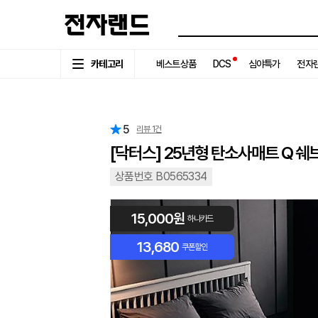
카테고리
베스트상품
DCS
심야특가
전자랜
5
리뷰
1
건
[닥터스] 25년형 탄소사매트 Q 쉐
상품번호 B0565334
15,000원
하나카드
13,680
쿠폰할인