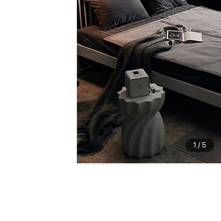
1
/
5