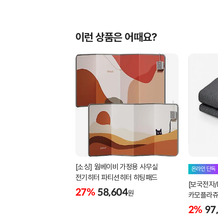
이런 상품은 어때요?
[소싱] 웜베이비 가정용 사무실
온라인 단독
전기히터 파티션히터 히팅패드
[보국전자/
27%
58,604
원
카모플라쥬 
9511S (싱
2%
97