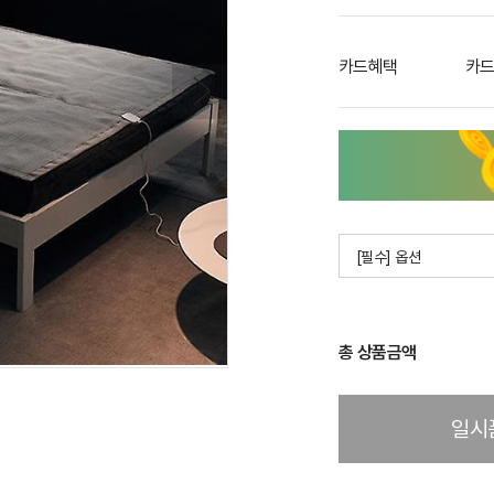
카드혜택
카드
[필수] 옵션
총 상품금액
일시