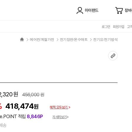
마이랜드
장바
로그인
회원가입
고
에어컨/계절가전
전기장판/온수매트
전기요/전기방석
2,320
원
456,000
원
%
418,474
원
혜택 모두보기
e.POINT 적립
8,846P
자세히보기
배송