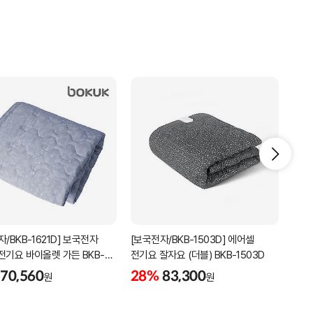
/BKB-1621D] 보국전자
[보국전자/BKB-1503D] 에어셀
온라
전기요 바이올렛 가든 BKB-
전기요 잘자요 (더블) BKB-1503D
보국 
(더블)
70,560
28%
83,300
원
원
262
12