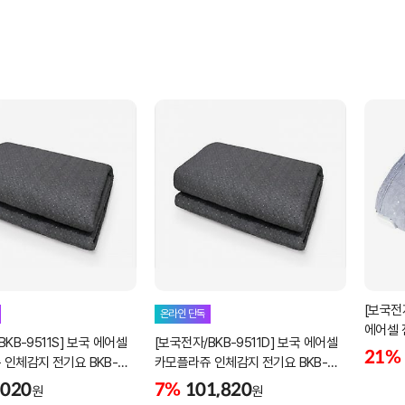
[보국전자
온라인 단독
에어셀 
BKB-9511S] 보국 에어셀
[보국전자/BKB-9511D] 보국 에어셀
1621D 
21%
인체감지 전기요 BKB-
카모플라쥬 인체감지 전기요 BKB-
글)
9511D (더블)
,020
7%
101,820
원
원