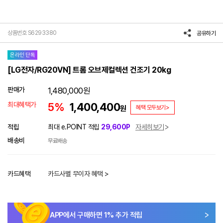
상품번호 S6293380
공유하기
온라인 단독
[LG전자/RG20VN] 트롬 오브제컬렉션 건조기 20kg
판매가
1,480,000
원
최대혜택가
5%
1,400,400
원
혜택 모두보기>
적립
최대 e.POINT 적립
29,600P
자세히보기
배송비
무료배송
카드혜택
카드사별 무이자 혜택 >
APP에서 구매하면
1
% 추가 적립