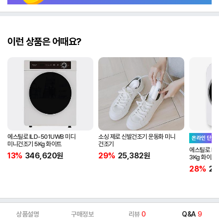
이런 상품은 어때요?
에스틸로 ILD-501UWB 미디
소싱 제로 신발건조기 운동화 미니
온라인 단독
미니건조기 5Kg 화이트
건조기
에스틸로 IL
13%
346,620
원
29%
25,382
원
3Kg 화이트
28%
28
상품설명
구매정보
리뷰
0
Q&A
9