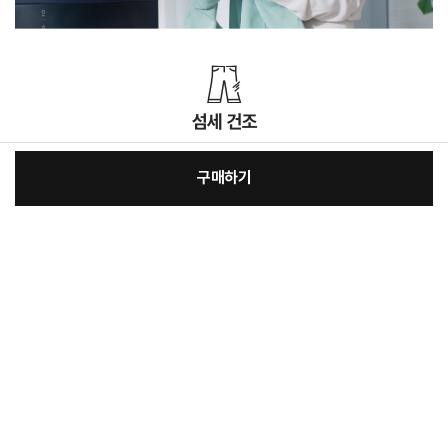
구매하기
:
본품
장
1,480,000원
보험상품 옵션추가
바
바
선택안함
전자랜드 생활파워케어
24,000원
구
로
무상보증 경과 후 고장 걱정없이 A/S연장서비스로 수리비 보장 받으세요!
니
총 상품 금액
1,480,000
원
구