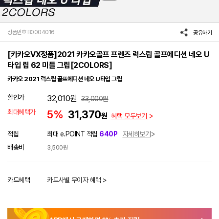
상품번호 B0004016
공유하기
[카카오VX정품]2021 카카오골프 프렌즈 럭스립 골프에디션 네오 U
타입 립 62 미들 그립[2COLORS]
카카오 2021 럭스립 골프에디션 네오 U타입 그립
할인가
32,010
원
33,000
원
최대혜택가
5%
31,370
원
혜택 모두보기
적립
최대 e.POINT 적립
640P
자세히보기
배송비
3,500원
카드혜택
카드사별 무이자 혜택 >