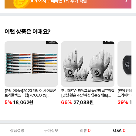
APP에서 구매하면
1
% 추가 적립
이런 상품은 어때요?
[캐비어정품]2023 캐비어 사이클론
조니헤르슨 파워그립 올양피 골프장갑
[한양인터내셔
트리플렉스 그립[7COLORS]
[남성 왼손 4장/여성 양손 2세트]
드라이버 헤
[라운드][39g/42g/46g/50g]
[화이트][케이스포함]
[HD-302]
5%
18,062
원
66%
27,088
원
39%
15
[R/S 토크]
상품설명
구매정보
리뷰
0
Q&A
0