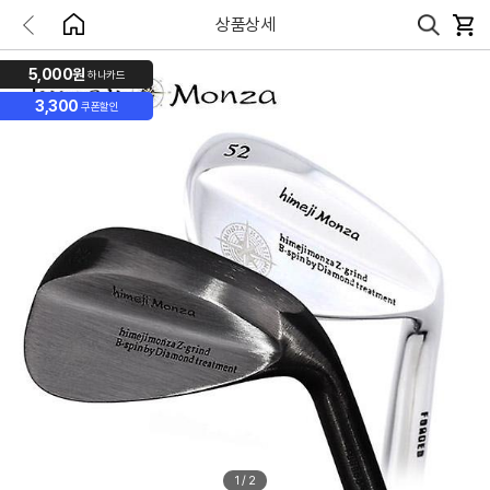
상품상세
5,000원
하나카드
3,300
쿠폰할인
1
/
2