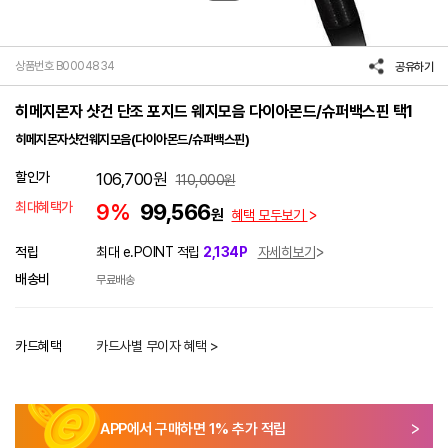
상품번호 B0004834
공유하기
히메지몬자 샷건 단조 포지드 웨지모음 다이아몬드/슈퍼백스핀 택1
히메지몬자샷건웨지모음(다이아몬드/슈퍼백스핀)
할인가
106,700
원
110,000
원
최대혜택가
9%
99,566
원
혜택 모두보기
적립
최대 e.POINT 적립
2,134P
자세히보기
배송비
무료배송
카드혜택
카드사별 무이자 혜택 >
APP에서 구매하면
1
% 추가 적립