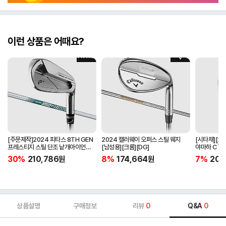
이런 상품은 어때요?
[주문제작]2024 피타스 8TH GEN
2024 캘러웨이 오퍼스 스틸 웨지
[시타채][오
프레스티지 스틸 단조 낱개아이언
[남성용][크롬][DG]
야마하 C`s
[남성용][4번][NSPRO950GH
[여성용][화이
30%
210,786
원
8%
174,664
원
7%
205
NEO]
ORIGINAL]
상품설명
구매정보
리뷰
0
Q&A
0