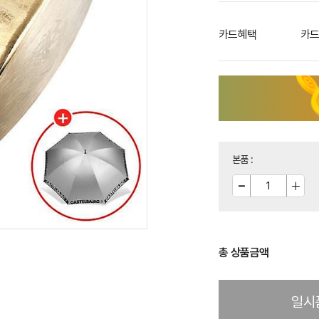
카드혜택
카드
본품
:
총 상품금액
일시