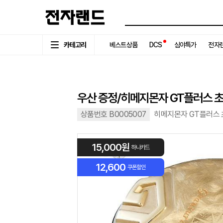
카테고리
베스트상품
DCS
심야특가
전자랜
우산 증정/히메지몬자 GT플러스 초
상품번호 B0005007
히메지몬자 GT플러스 
15,000원
하나카드
12,600
쿠폰할인