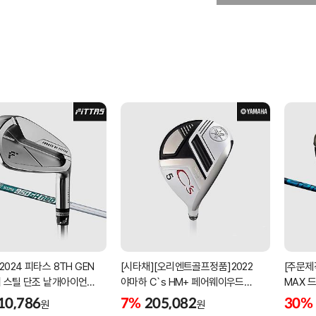
2024 피타스 8TH GEN
[시타채][오리엔트골프정품]2022
[주문제
 스틸 단조 낱개아이언
야마하 C`s HM+ 페어웨이우드
MAX 
번][NSPRO950GH NEO]
[여성용][화이트][C`s HM+
NX]
10,786
7%
205,082
30%
원
원
ORIGINAL]