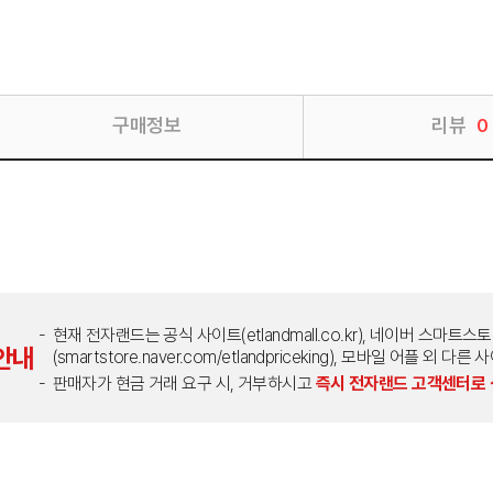
구매정보
리뷰
0
현재 전자랜드는 공식 사이트(etlandmall.co.kr), 네이버 스마트스
안내
(smartstore.naver.com/etlandpriceking), 모바일 어플 
판매자가 현금 거래 요구 시, 거부하시고
즉시 전자랜드 고객센터로