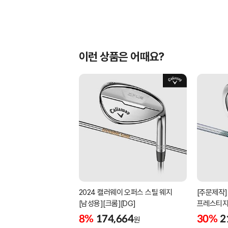
이런 상품은 어때요?
2024 캘러웨이 오퍼스 스틸 웨지
[주문제작]
[남성용][크롬][DG]
프레스티지
[남성용][4
8%
174,664
30%
2
원