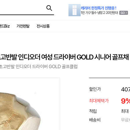
캐리어 한정특가 진행중 !
1인 가구 필수 냉장고 20만원대
드Biz
가전렌탈
전시상품
고반발 인디오더 여성 드라이버 GOLD 시니어 골프채
초고반발 인디오더 드라이버 GOLD 골프클럽
407
할인가
9
최대혜택가
적립
최대 
배송비
무료