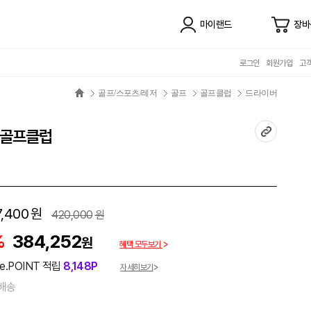
마이랜드
장바
로그인
회원가입
고
골프/스포츠/레저
골프
골프클럽
드라이버
 골프클럽
,400
원
420,000
원
%
384,252
원
혜택 모두보기
e.POINT 적립
8,148P
자세히보기
배송