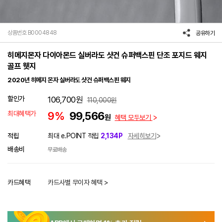
상품번호 B0004848
공유하기
히메지몬자 다이아몬드 실버라도 샷건 슈퍼백스핀 단조 포지드 웨지
골프 웻지
2020년 히메지 몬자 실버라도 샷건 슈퍼백스핀 웨지
할인가
106,700
원
110,000
원
최대혜택가
9%
99,566
원
혜택 모두보기
적립
최대 e.POINT 적립
2,134P
자세히보기
배송비
무료배송
카드혜택
카드사별 무이자 혜택 >