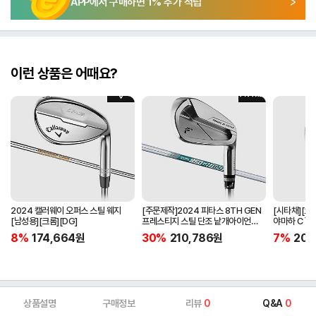
APP에서 구매하면
1
% 추가 적립
이런 상품은 어때요?
2024 캘러웨이 오퍼스 스틸 웨지
[주문제작]2024 피타스 8TH GEN
[시타채][오
[남성용][크롬][DG]
프레스티지 스틸 단조 낱개아이언
야마하 C`s
[남성용][4번][NSPRO950GH
[여성용][화이
8%
174,664
원
30%
210,786
원
7%
205
NEO]
ORIGINAL]
상품설명
구매정보
리뷰
0
Q&A
0