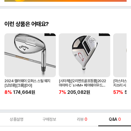
이런 상품은 어때요?
2024 캘러웨이 오퍼스 스틸 웨지
[시타채][오리엔트골프정품]2022
[마스터스인
[남성용][크롬][DG]
야마하 C`s HM+ 페어웨이우드
지쓰리 시그니
[여성용][화이트][C`s HM+
8%
174,664
원
7%
205,082
원
57%
53
ORIGINAL]
상품설명
구매정보
리뷰
0
Q&A
0