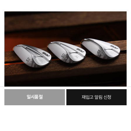
일시품절
재입고 알림 신청
:
본품
131,920원
총 상품 금액
131,920
원