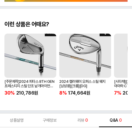
이런 상품은 어때요?
[주문제작]2024 피타스 8TH GEN
2024 캘러웨이 오퍼스 스틸 웨지
[시타채][오
프레스티지 스틸 단조 낱개아이언
[남성용][크롬][DG]
야마하 C`s
[남성용][4번][NSPRO950GH
[여성용][화이
30%
210,786
원
8%
174,664
원
7%
205
NEO]
ORIGINAL]
상품설명
구매정보
리뷰
0
Q&A
0