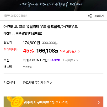
상품번호 B0004864
공유하기
아킨도 JL 프로 유틸리티 우드 골프클럽/아킨도우드
아킨도 JL 프로 유틸리티 골프클럽
할인가
174,600
원
300,000
원
최대혜택가
45%
166,108
원
혜택 모두보기
적립
최대 e.POINT 적립
3,492P
자세히보기
배송비
무료배송
카드혜택
카드사별 무이자 혜택 >
APP에서 구매하면
1
% 추가 적립