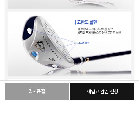
일시품절
재입고 알림 신청
:
본품
174,600원
총 상품 금액
174,600
원