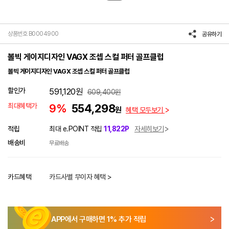
상품번호 B0004900
공유하기
볼빅 게이지디자인 VAGX 조셉 스컬 퍼터 골프클럽
볼빅 게이지디자인 VAGX 조셉 스컬 퍼터 골프클럽
할인가
591,120
원
609,400
원
최대혜택가
9%
554,298
원
혜택 모두보기
적립
최대 e.POINT 적립
11,822P
자세히보기
배송비
무료배송
카드혜택
카드사별 무이자 혜택 >
APP에서 구매하면
1
% 추가 적립