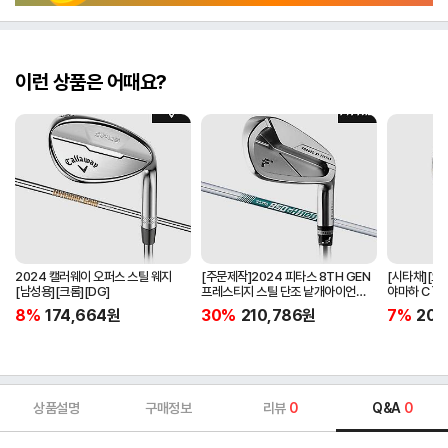
이런 상품은 어때요?
2024 캘러웨이 오퍼스 스틸 웨지
[주문제작]2024 피타스 8TH GEN
[시타채][오
[남성용][크롬][DG]
프레스티지 스틸 단조 낱개아이언
야마하 C`s
[남성용][4번][NSPRO950GH
[여성용][화이
8%
174,664
원
30%
210,786
원
7%
205
NEO]
ORIGINAL]
상품설명
구매정보
리뷰
0
Q&A
0