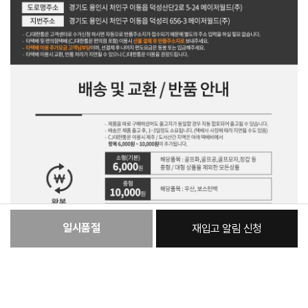
일시품절
재입고 알림 신청
:
본품
591,120원
총 상품 금액
591,120
원