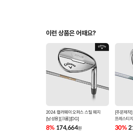
이런 상품은 어때요?
2024 캘러웨이 오퍼스 스틸 웨지
[주문제작]
[남성용][크롬][DG]
프레스티지
[남성용][4
8%
174,664
30%
2
원