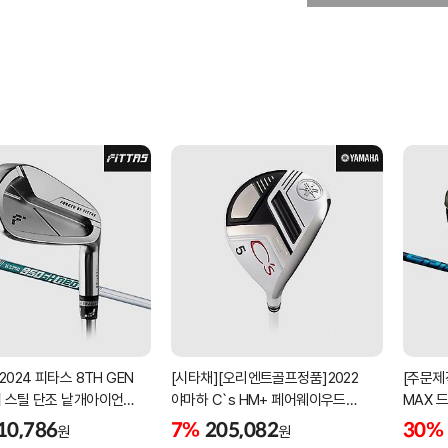
2024 피타스 8TH GEN
[시타채][오리엔트골프정품]2022
[주문제
 스틸 단조 낱개아이언
야마하 C`s HM+ 페어웨이우드
MAX 
번][NSPRO950GH NEO]
[여성용][화이트][C`s HM+
NX]
10,786
7%
205,082
30%
원
원
ORIGINAL]