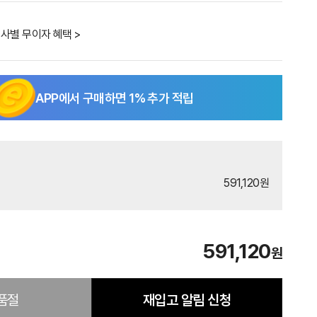
사별 무이자 혜택 >
APP에서 구매하면
1
% 추가 적립
591,120원
591,120
원
품절
재입고 알림 신청