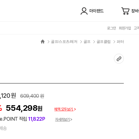
마이랜드
장바
로그인
회원가입
고
골프/스포츠/레저
골프
골프클럽
퍼터
,120
원
609,400
원
%
554,298
원
혜택 모두보기
e.POINT 적립
11,822P
자세히보기
배송