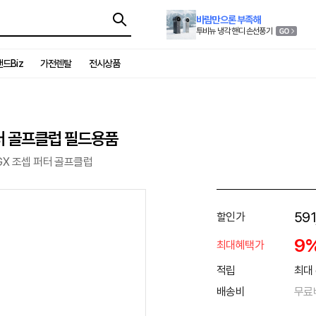
바람만으론 부족해
투비뉴 냉각 핸디 손선풍기
드Biz
가전렌탈
전시상품
터 골프클럽 필드용품
GX 조셉 퍼터 골프클럽
591
할인가
9
최대혜택가
적립
최대 
배송비
무료