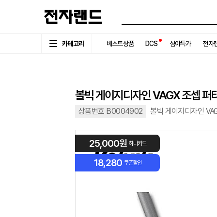
카테고리
베스트상품
DCS
심야특가
전자랜
볼빅 게이지디자인 VAGX 조셉 퍼
상품번호 B0004902
볼빅 게이지디자인 VA
25,000원
하나카드
18,280
쿠폰할인