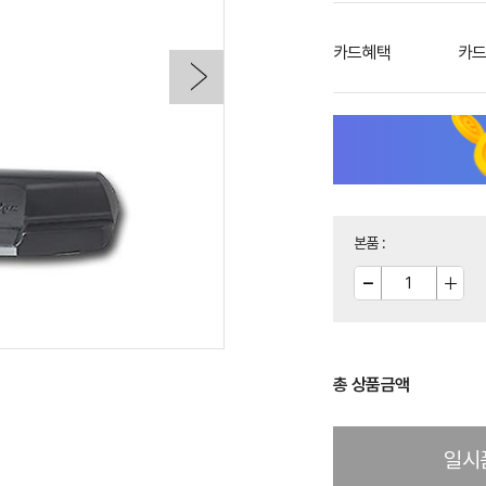
카드혜택
카드
본품
:
총 상품금액
일시