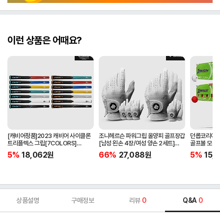
이런 상품은 어때요?
[캐비어정품]2023 캐비어 사이클론
조니헤르슨 파워그립 올양피 골프장갑
던롭코리아정품
트리플렉스 그립[7COLORS]
[남성 왼손 4장/여성 양손 2세트]
골프볼 모음[
[라운드][39g/42g/46g/50g]
[화이트][케이스포함]
[2피스/12알
5%
18,062
원
66%
27,088
원
5%
15,1
[R/S 토크]
상품설명
구매정보
리뷰
0
Q&A
0