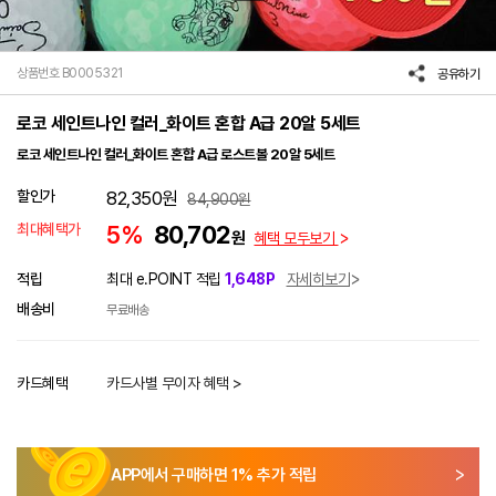
상품번호 B0005321
공유하기
로코 세인트나인 컬러_화이트 혼합 A급 20알 5세트
로코 세인트나인 컬러_화이트 혼합 A급 로스트볼 20알 5세트
할인가
82,350
원
84,900
원
최대혜택가
5%
80,702
원
혜택 모두보기
적립
최대 e.POINT 적립
1,648P
자세히보기
배송비
무료배송
카드혜택
카드사별 무이자 혜택 >
APP에서 구매하면
1
% 추가 적립