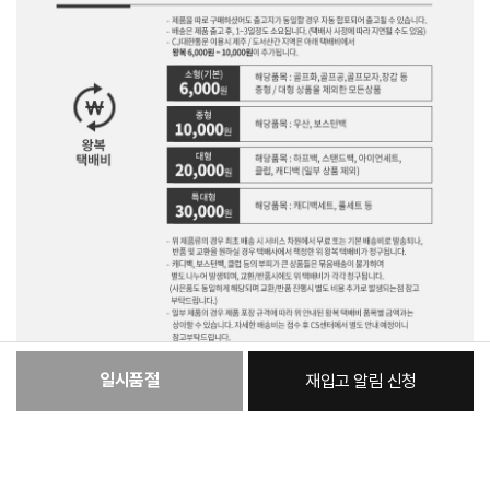
일시품절
재입고 알림 신청
:
본품
82,350원
총 상품 금액
82,350
원