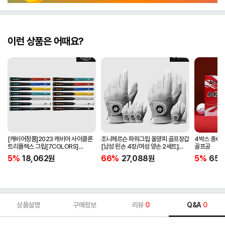
이런 상품은 어때요?
[캐비어정품]2023 캐비어 사이클론
조니헤르슨 파워그립 올양피 골프장갑
4박스 총60
트리플렉스 그립[7COLORS]
[남성 왼손 4장/여성 양손 2세트]
골프공
[라운드][39g/42g/46g/50g]
[화이트][케이스포함]
5%
18,062
원
66%
27,088
원
5%
65,
[R/S 토크]
상품설명
구매정보
리뷰
0
Q&A
0