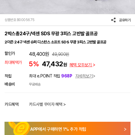
상품번호 B0005675
공유하기
2박스총24구/넥센 SDS 무광 3피스 고반발 골프공
2더즌 24구 넥센 슈퍼 디스턴스 소프트 SDS 무광 3피스 고반발 골프공
할인가
48,400
원
49,900
원
최대혜택가
5%
47,432
원
혜택 모두보기
적립
최대 e.POINT 적립
968P
자세히보기
배송비
무료배송
카드혜택
카드사별 무이자 혜택 >
APP에서 구매하면
1
% 추가 적립