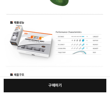
구매하기
[필수] 선택
장
총 상품 금액
48,400
원