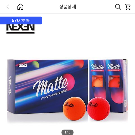
상품상세
570
쿠폰할인
1
/
3