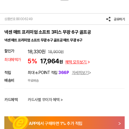
상품번호 B0006249
공유하기
넥센 매트 프리미엄 소프트 3피스 무광 6구 골프공
넥센 매트 프리미엄 소프트 무광 6구 골프공 매트 무광 6구
할인가
18,330
원
18,900
원
최대혜택가
5%
17,964
원
혜택 모두보기
적립
최대 e.POINT 적립
366P
자세히보기
배송비
무료배송
카드혜택
카드사별 무이자 혜택 >
APP에서 구매하면
1
% 추가 적립