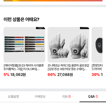
이런 상품은 어때요?
[캐비어정품]2023 캐비어 사이클론
조니헤르슨 파워그립 올양피 골프장갑
[한양인터내셔
트리플렉스 그립[7COLORS]
[남성 왼손 4장/여성 양손 2세트]
드라이버 헤
[라운드][39g/42g/46g/50g]
[화이트][케이스포함]
[HD-302]
5%
18,062
원
66%
27,088
원
39%
15
[R/S 토크]
상품설명
구매정보
리뷰
0
Q&A
0