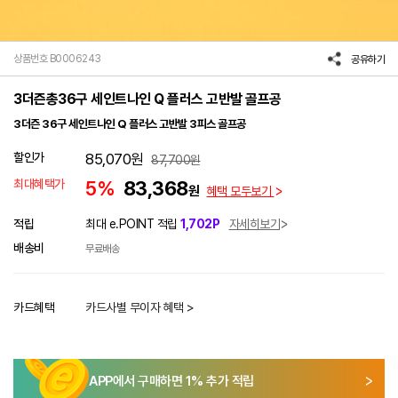
상품번호 B0006243
공유하기
3더즌총36구 세인트나인 Q 플러스 고반발 골프공
3더즌 36구 세인트나인 Q 플러스 고반발 3피스 골프공
할인가
85,070
원
87,700
원
최대혜택가
5%
83,368
원
혜택 모두보기
적립
최대 e.POINT 적립
1,702P
자세히보기
배송비
무료배송
카드혜택
카드사별 무이자 혜택 >
APP에서 구매하면
1
% 추가 적립