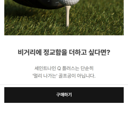
구매하기
[필수] 선택
장
총 상품 금액
85,070
원
바