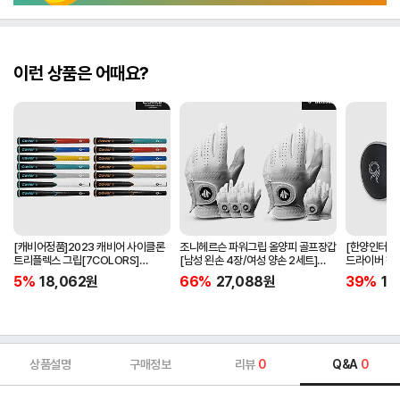
이런 상품은 어때요?
[캐비어정품]2023 캐비어 사이클론
조니헤르슨 파워그립 올양피 골프장갑
[한양인터내셔
트리플렉스 그립[7COLORS]
[남성 왼손 4장/여성 양손 2세트]
드라이버 헤
[라운드][39g/42g/46g/50g]
[화이트][케이스포함]
[HD-302]
5%
18,062
원
66%
27,088
원
39%
15
[R/S 토크]
상품설명
구매정보
리뷰
0
Q&A
0