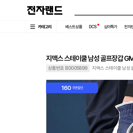
카테고리
베스트상품
DCS
심야특가
전자랜
지맥스 스테이쿨 남성 골프장갑 GM
상품번호 B0005899
지맥스 스테이쿨 남성 골
160
쿠폰할인