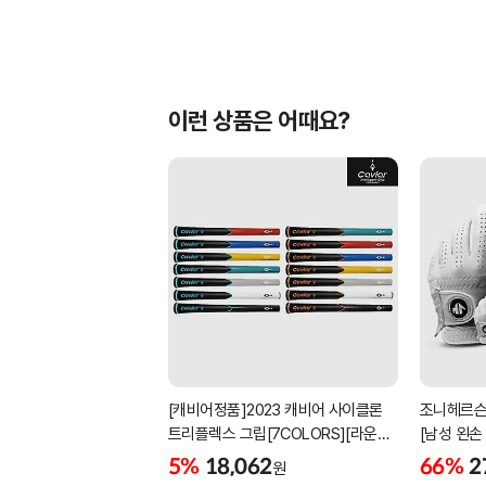
이런 상품은 어때요?
[캐비어정품]2023 캐비어 사이클론
조니헤르슨
트리플렉스 그립[7COLORS][라운드]
[남성 왼손
[39g/42g/46g/50g][R/S 토크]
[화이트][
5%
18,062
66%
2
원