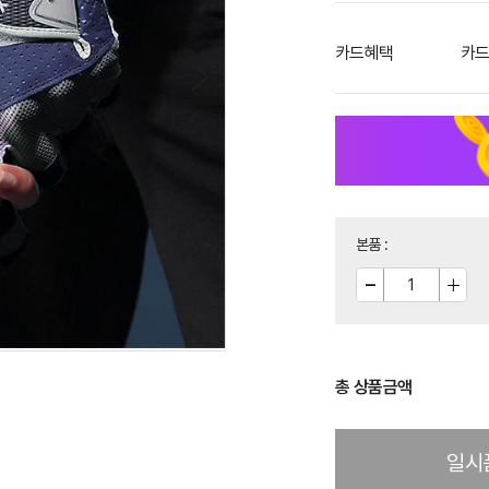
카드혜택
카드
본품
:
총 상품금액
일시