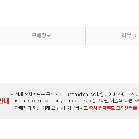
구매정보
리뷰
0
현재 전자랜드는 공식 사이트(etlandmall.co.kr), 네이버 스마트스
안내
(smartstore.naver.com/etlandpriceking), 모바일 어플 
판매자가 현금 거래 요구 시, 거부하시고
즉시 전자랜드 고객센터로