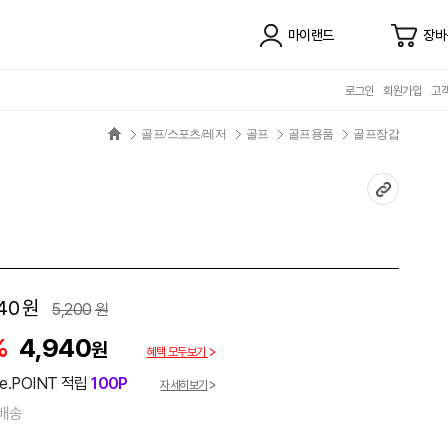
마이랜드
장바
로그인
회원가입
고
골프/스포츠/레저
골프
골프용품
골프장갑
40
원
5,200
원
%
4,940
원
혜택 모두보기
e.POINT 적립
100P
자세히보기
배송