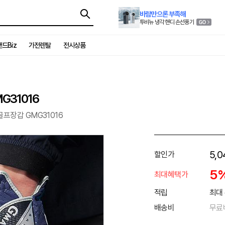
바람만으론 부족해
투비뉴 냉각 핸디 손선풍기
드Biz
가전렌탈
전시상품
G31016
프장갑 GMG31016
5,0
할인가
5
최대혜택가
적립
최대 
배송비
무료