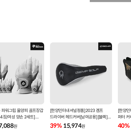
 파워그립 올양피 골프장갑
[한양인터내셔널정품]2023 겜프
[한양인
 4장/여성 양손 2세트]
드라이버 헤드커버[남여공용][블랙]
퍼터 커
케이스포함]
[HD-302]
[KW-P
7,088
39%
15,974
40%
원
원