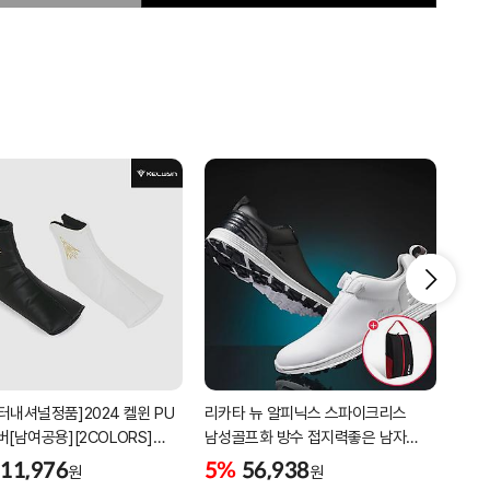
터내셔널정품]2024 켈윈 PU
리카타 뉴 알피닉스 스파이크리스
[2더
버[남여공용][2COLORS]
남성골프화 방수 접지력좋은 남자
퍼팅
C320]
골프신발 C27102/신발가방제공
11,976
5%
56,938
5%
원
원