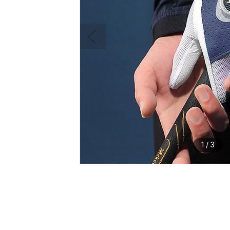
1
/
3