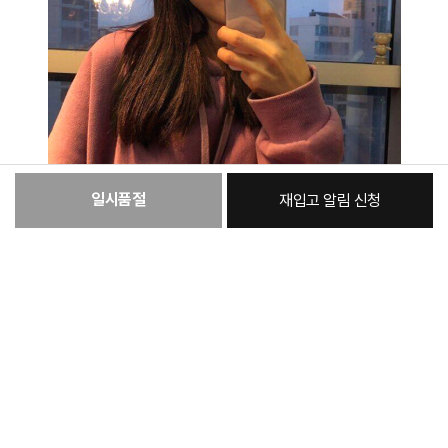
일시품절
재입고 알림 신청
:
본품
21,340원
총 상품 금액
21,340
원