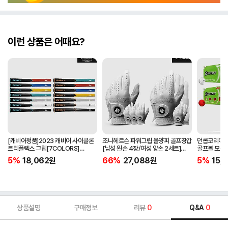
이런 상품은 어때요?
[캐비어정품]2023 캐비어 사이클론
조니헤르슨 파워그립 올양피 골프장갑
던롭코리아정품
트리플렉스 그립[7COLORS]
[남성 왼손 4장/여성 양손 2세트]
골프볼 모음[
[라운드][39g/42g/46g/50g]
[화이트][케이스포함]
[2피스/12알
5%
18,062
원
66%
27,088
원
5%
15,1
[R/S 토크]
상품설명
구매정보
리뷰
0
Q&A
0