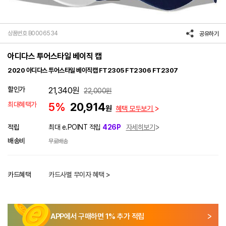
상품번호 B0006534
공유하기
아디다스 투어스타일 베이직 캡
2020 아디다스 투어스타일 베이직캡 FT2305 FT2306 FT2307
할인가
21,340
원
22,000
원
최대혜택가
5%
20,914
원
혜택 모두보기
적립
최대 e.POINT 적립
426P
자세히보기
배송비
무료배송
카드혜택
카드사별 무이자 혜택 >
APP에서 구매하면
1
% 추가 적립