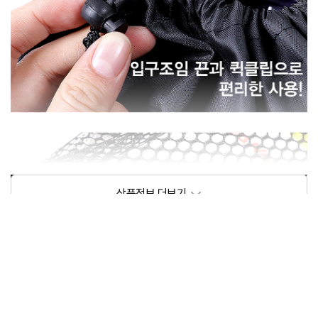
상품정보제공고시
모델명
요가매트 가방 10(16)mm
크기/무게
35*72(cm)/1kg 미만