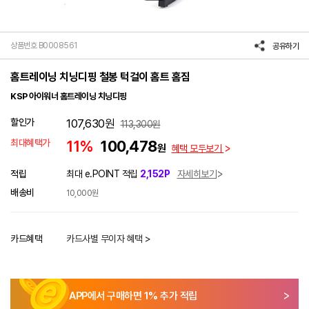
상품번호 B0008561
공유하기
홈트레이닝 치닝디핑 철봉 턱걸이 홈트 홈짐
KSP 아이워너 홈트레이닝 치닝디핑
할인가
107,630
원
113,300
원
최대혜택가
11%
100,478
원
혜택 모두보기
적립
최대 e.POINT 적립
2,152P
자세히보기
배송비
10,000원
카드혜택
카드사별 무이자 혜택 >
APP에서 구매하면
1
% 추가 적립