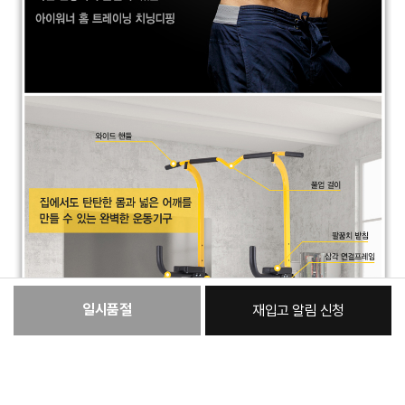
일시품절
재입고 알림 신청
:
본품
107,630원
총 상품 금액
107,630
원