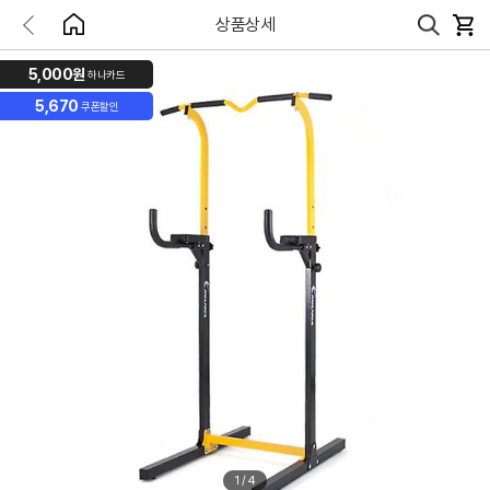
상품상세
5,000원
하나카드
5,670
쿠폰할인
1
/
4