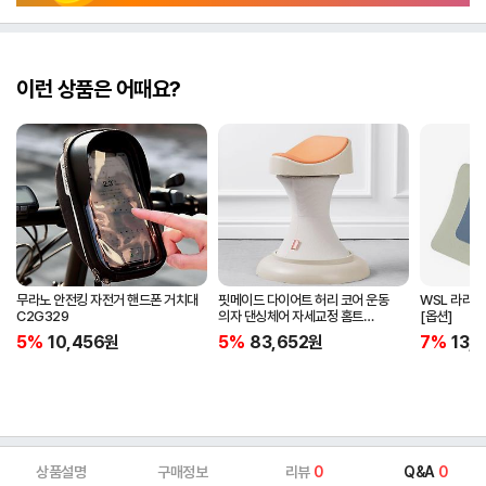
이런 상품은 어때요?
무라노 안전킹 자전거 핸드폰 거치대
핏메이드 다이어트 허리 코어 운동
WSL 라라애
C2G329
의자 댄싱체어 자세교정 홈트
[옵션]
운동기구
5%
10,456
원
5%
83,652
원
7%
13,
상품설명
구매정보
리뷰
0
Q&A
0