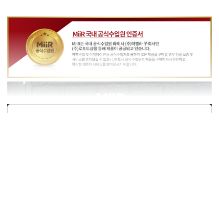
상품정보제공고시
모델명
미르 360 트레블러 텀블러 12oz - 화이트
재질
상세페이지 참조
구성품
본품1개