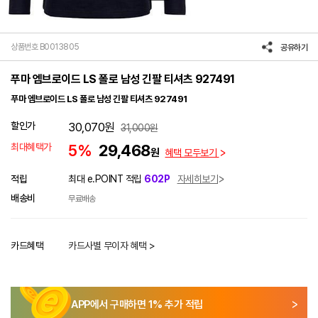
상품번호 B0013805
공유하기
푸마 엠브로이드 LS 폴로 남성 긴팔 티셔츠 927491
푸마 엠브로이드 LS 폴로 남성 긴팔 티셔츠 927491
할인가
30,070
원
31,000
원
최대혜택가
5%
29,468
원
혜택 모두보기
적립
최대 e.POINT 적립
602P
자세히보기
배송비
무료배송
카드혜택
카드사별 무이자 혜택 >
APP에서 구매하면
1
% 추가 적립