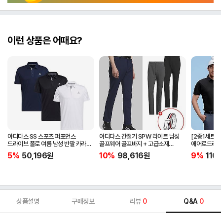
이런 상품은 어때요?
아디다스 SS 스포츠 퍼포먼스
아디다스 간절기 SPW 라이트 남성
[2종1세트]
드라이브 폴로 여름 남성 반팔 카라
골프웨어 골프바지 + 고급소재
에어로드라이
티셔츠 IA5447 IA5448 IA5446
삼선패턴 골프벨트 세트
남자 골프웨어 
5%
50,196
원
10%
98,616
원
9%
110
JG1313
상품설명
구매정보
리뷰
0
Q&A
0