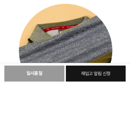
일시품절
재입고 알림 신청
:
본품
30,070원
총 상품 금액
30,070
원