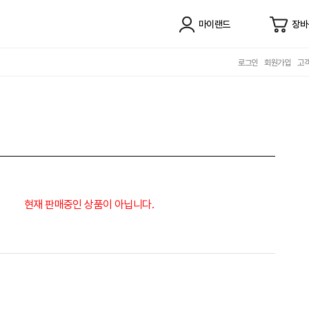
마이랜드
장바
로그인
회원가입
고
현재 판매중인 상품이 아닙니다.