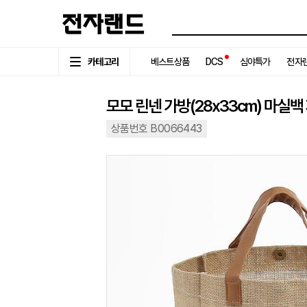
카테고리
베스트상품
DCS
심야특가
전자랜
모모 린넨 가방(28x33cm) 마실
상품번호 B0066443