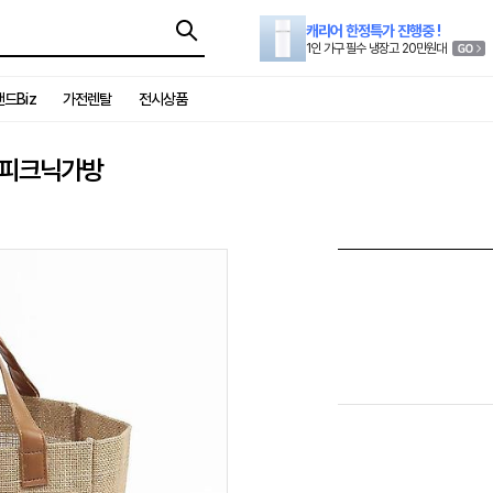
캐리어 한정특가 진행중 !
1인 가구 필수 냉장고 20만원대
드Biz
가전렌탈
전시상품
백 피크닉가방