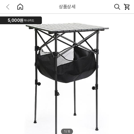
상품상세
5,000원
하나카드
1
/
8