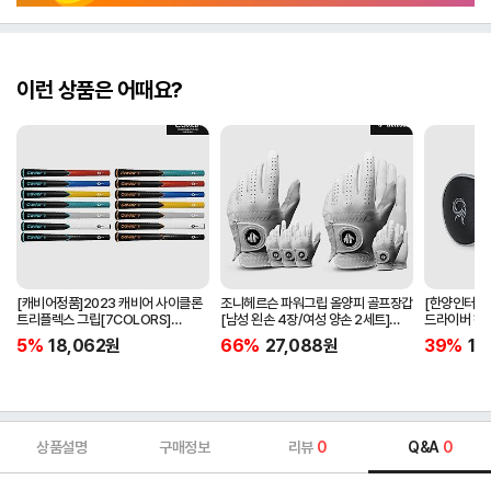
이런 상품은 어때요?
[캐비어정품]2023 캐비어 사이클론
조니헤르슨 파워그립 올양피 골프장갑
[한양인터내셔
트리플렉스 그립[7COLORS]
[남성 왼손 4장/여성 양손 2세트]
드라이버 헤
[라운드][39g/42g/46g/50g]
[화이트][케이스포함]
[HD-302]
5%
18,062
원
66%
27,088
원
39%
15
[R/S 토크]
상품설명
구매정보
리뷰
0
Q&A
0