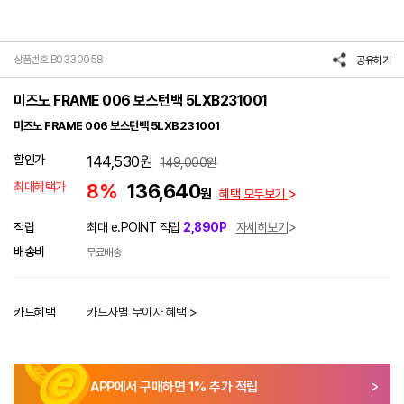
상품번호 B0330058
공유하기
미즈노 FRAME 006 보스턴백 5LXB231001
미즈노 FRAME 006 보스턴백 5LXB231001
할인가
144,530
원
149,000
원
최대혜택가
8%
136,640
원
혜택 모두보기
적립
최대 e.POINT 적립
2,890P
자세히보기
배송비
무료배송
카드혜택
카드사별 무이자 혜택 >
APP에서 구매하면
1
% 추가 적립