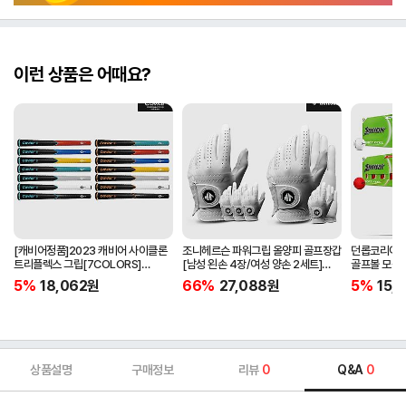
이런 상품은 어때요?
[캐비어정품]2023 캐비어 사이클론
조니헤르슨 파워그립 올양피 골프장갑
던롭코리아정품
트리플렉스 그립[7COLORS]
[남성 왼손 4장/여성 양손 2세트]
골프볼 모음[
[라운드][39g/42g/46g/50g]
[화이트][케이스포함]
[2피스/12알
5%
18,062
원
66%
27,088
원
5%
15,1
[R/S 토크]
상품설명
구매정보
리뷰
0
Q&A
0