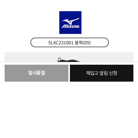
일시품절
재입고 알림 신청
:
본품
513,130원
총 상품 금액
513,130
원