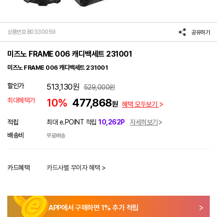
상품번호 B0330059
공유하기
미즈노 FRAME 006 캐디백세트 231001
미즈노 FRAME 006 캐디백세트 231001
할인가
513,130
원
529,000
원
최대혜택가
10%
477,868
원
혜택 모두보기
적립
최대 e.POINT 적립
10,262P
자세히보기
배송비
무료배송
카드혜택
카드사별 무이자 혜택 >
APP에서 구매하면
1
% 추가 적립