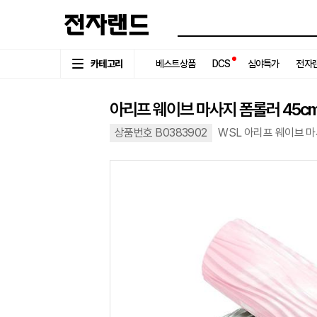
카테고리
베스트상품
DCS
심야특가
전자랜
아리프 웨이브 마사지 폼롤러 45c
상품번호 B0383902
WSL 아리프 웨이브 마