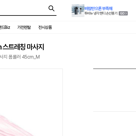
바람만으론 부족해
투비뉴 냉각 핸디 손선풍기
드Biz
가전렌탈
전시상품
m 스트레칭 마사지
사지 폼롤러 45cm_M