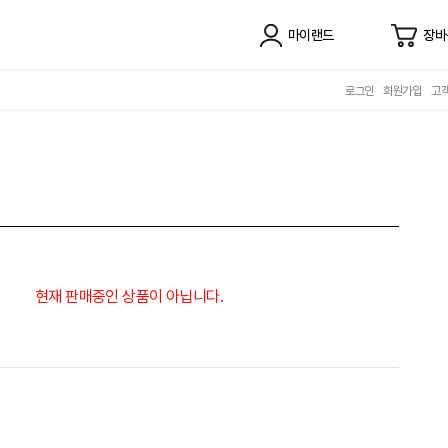
마이랜드
장바
로그인
회원가입
고
현재 판매중인 상품이 아닙니다.