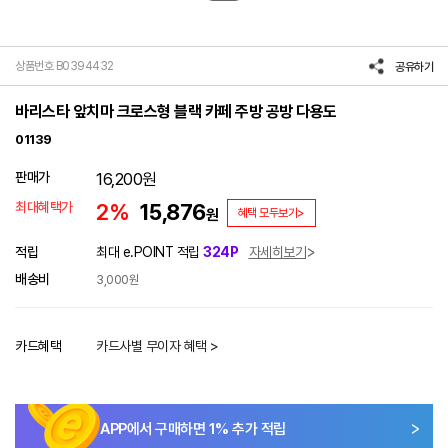
상품번호 B0394432
공유하기
바리스타 앞치마 크로스형 블랙 카페 주방 공방 다용도
01139
판매가
16,200
원
최대혜택가
2%
15,876
원
혜택 모두보기>
적립
최대 e.POINT 적립
324P
자세히보기
배송비
3,000원
카드혜택
카드사별 무이자 혜택 >
APP에서 구매하면
1
% 추가 적립