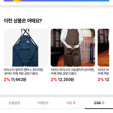
이런 상품은 어때요?
바리스타 앞치마 캔버스 프리미엄
쉬라즈 바리스타 가슴앞치마 (브라운)
쉬라즈 바리스
네이비 카페 주방 공방 다용도
카페 주방 공방 다용도
카페 주방 공
2%
11,662
원
2%
12,250
원
2%
12,
상품설명
구매정보
리뷰
0
Q&A
0