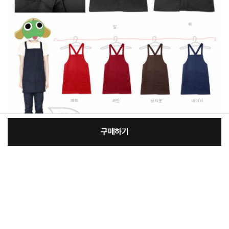
구매하기
[필수] 단품
장
총 상품 금액
16,200
원
바
바
구
로