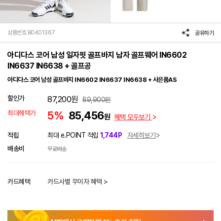
상품번호 B0401367
공유하기
아디다스 코어 남성 일자핏 골프바지 남자 골프웨어 IN6602
IN6637 IN6638 + 골프공
아디다스 코어 남성 골프바지 IN6602 IN6637 IN6638 + 사은품AS
할인가
87,200
원
89,900
원
최대혜택가
5%
85,456
원
혜택 모두보기
적립
최대 e.POINT 적립
1,744P
자세히보기
배송비
무료배송
카드혜택
카드사별 무이자 혜택 >