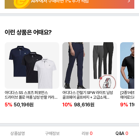
APP에서 구매하면
1
% 추가 적립
이런 상품은 어때요?
아디다스 SS 스포츠 퍼포먼스
아디다스 간절기 SPW 라이트 남성
[2종1세트]
드라이브 폴로 여름 남성 반팔 카라
골프웨어 골프바지 + 고급소재
에어로드라이
티셔츠 IA5447 IA5448 IA5446
삼선패턴 골프벨트 세트
남자 골프웨어 
5%
50,196
원
10%
98,616
원
9%
110
JG1313
상품설명
구매정보
리뷰
0
Q&A
0