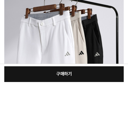
구매하기
[필수] 선택
장
총 상품 금액
87,200
원
바
바
구
로