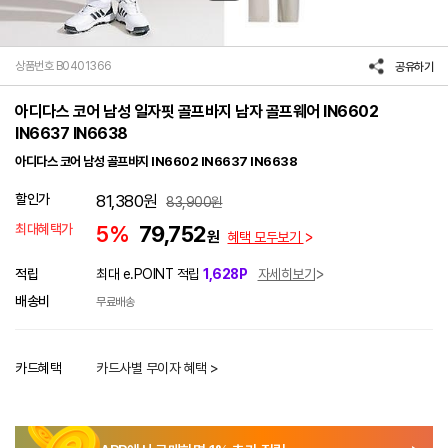
상품번호 B0401366
공유하기
아디다스 코어 남성 일자핏 골프바지 남자 골프웨어 IN6602
IN6637 IN6638
아디다스 코어 남성 골프바지 IN6602 IN6637 IN6638
할인가
81,380
원
83,900
원
최대혜택가
5%
79,752
원
혜택 모두보기
적립
최대 e.POINT 적립
1,628P
자세히보기
배송비
무료배송
카드혜택
카드사별 무이자 혜택 >