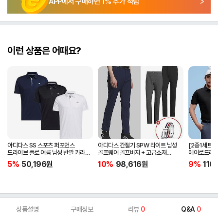
APP에서 구매하면
1
% 추가 적립
이런 상품은 어때요?
아디다스 SS 스포츠 퍼포먼스
아디다스 간절기 SPW 라이트 남성
[2종1세트]
드라이브 폴로 여름 남성 반팔 카라
골프웨어 골프바지 + 고급소재
에어로드라이
티셔츠 IA5447 IA5448 IA5446
삼선패턴 골프벨트 세트
남자 골프웨어 
5%
50,196
원
10%
98,616
원
9%
110
JG1313
상품설명
구매정보
리뷰
0
Q&A
0