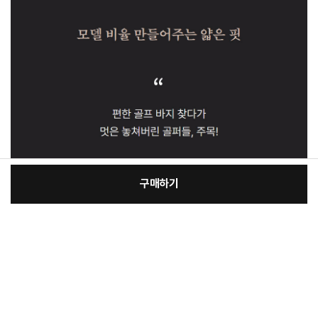
구매하기
[필수] 선택
장
총 상품 금액
81,380
원
바
바
구
로