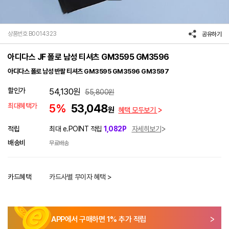
상품번호 B0014323
공유하기
아디다스 JF 폴로 남성 티셔츠 GM3595 GM3596
아디다스 폴로 남성 반팔 티셔츠 GM3595 GM3596 GM3597
할인가
54,130
원
55,800
원
최대혜택가
5%
53,048
원
혜택 모두보기
적립
최대 e.POINT 적립
1,082P
자세히보기
배송비
무료배송
카드혜택
카드사별 무이자 혜택 >
APP에서 구매하면
1
% 추가 적립