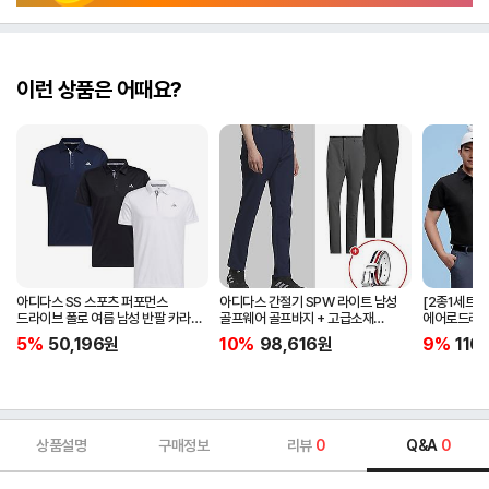
이런 상품은 어때요?
아디다스 SS 스포츠 퍼포먼스
아디다스 간절기 SPW 라이트 남성
[2종1세트]
드라이브 폴로 여름 남성 반팔 카라
골프웨어 골프바지 + 고급소재
에어로드라이
티셔츠 IA5447 IA5448 IA5446
삼선패턴 골프벨트 세트
남자 골프웨어 
5%
50,196
원
10%
98,616
원
9%
110
JG1313
상품설명
구매정보
리뷰
0
Q&A
0