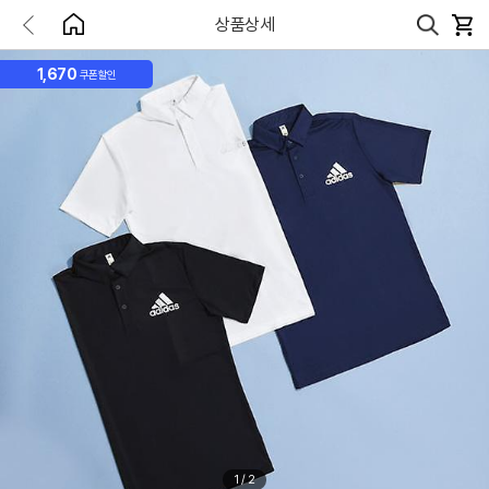
상품상세
1,670
쿠폰할인
1
/
2