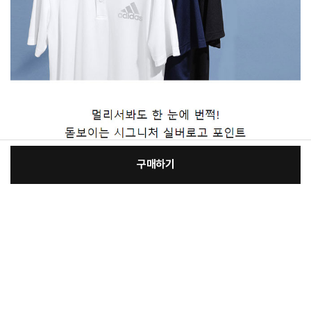
구매하기
[필수] 선택
장
총 상품 금액
54,130
원
바
바
구
로