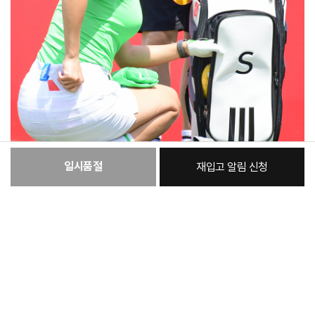
일시품절
재입고 알림 신청
:
본품
55,000원
총 상품 금액
55,000
원