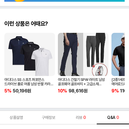
이런 상품은 어때요?
아디다스 SS 스포츠 퍼포먼스
아디다스 간절기 SPW 라이트 남성
[2종1세트]
드라이브 폴로 여름 남성 반팔 카라
골프웨어 골프바지 + 고급소재
에어로드라이
티셔츠 IA5447 IA5448 IA5446
삼선패턴 골프벨트 세트
남자 골프웨어 
5%
50,196
원
10%
98,616
원
9%
110
JG1313
상품설명
구매정보
리뷰
0
Q&A
0