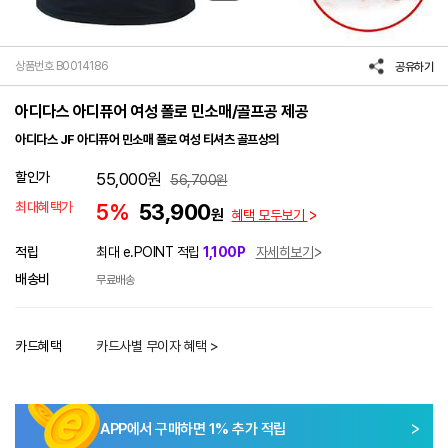
상품번호 B0014186
공유하기
아디다스 아디퓨어 여성 폴로 민소매/골프공 제공
아디다스 JF 아디퓨어 민소매 폴로 여성 티셔츠 골프상의
할인가
55,000
원
56,700
원
최대혜택가
5%
53,900
원
혜택 모두보기
적립
최대 e.POINT 적립
1,100P
자세히보기
배송비
무료배송
카드혜택
카드사별 무이자 혜택 >
APP에서 구매하면
1
% 추가 적립