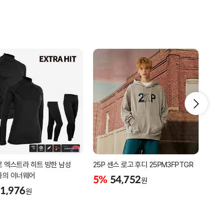
 엑스트라 히트 방한 남성
25P 센스 로고 후디 25PM3FPTGR
25P
하의 이너웨어
25
5%
54,752
원
1,976
5%
원