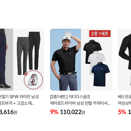
간절기 SPW 라이트 남성
[2종1세트] 아디다스골프
베스트로
골프바지 + 고급소재
에어로드라이버 남성 반팔 카라티셔츠
여성상
골프벨트 세트
남자 골프웨어 JE8325 JG1312
8,616
9%
110,022
5%
1
원
원
JG1313