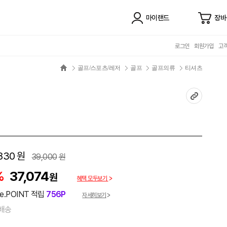
마이랜드
장바
로그인
회원가입
고
골프/스포츠/레저
골프
골프의류
티셔츠
830
원
39,000
원
%
37,074
원
혜택 모두보기
e.POINT 적립
756P
자세히보기
배송