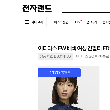
카테고리
베스트상품
DCS
심야특가
전자랜
아디다스 FW 배색 여성 긴팔티 ED16
상품번호 B0014136
아디다스 SO 배색 폴로 
1,170
쿠폰할인