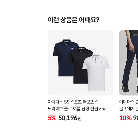
이런 상품은 어때요?
아디다스 SS 스포츠 퍼포먼스
아디다스 
드라이브 폴로 여름 남성 반팔 카라
골프웨어 
티셔츠 IA5447 IA5448 IA5446
삼선패턴 
5%
50,196
10%
9
원