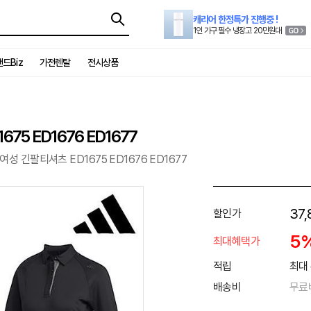
캐리어 한정특가 진행중 !
1인 가구 필수 냉장고 20만원대
드Biz
가전렌탈
전시상품
75 ED1676 ED1677
여성 긴팔티셔츠 ED1675 ED1676 ED1677
37,
할인가
5
최대혜택가
적립
최대 
배송비
무료