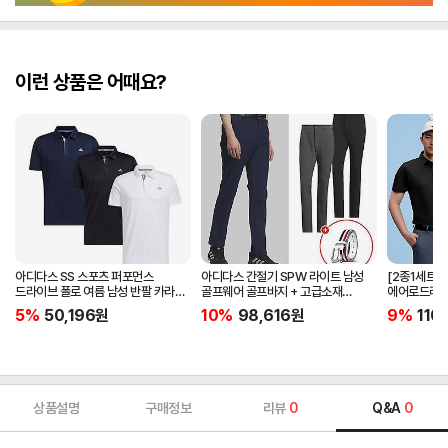
이런 상품은 어때요?
아디다스 SS 스포츠 퍼포먼스
아디다스 간절기 SPW 라이트 남성
[2종1세트]
드라이브 폴로 여름 남성 반팔 카라
골프웨어 골프바지 + 고급소재
에어로드라이
티셔츠 IA5447 IA5448 IA5446
삼선패턴 골프벨트 세트
남자 골프웨어 
5%
50,196
원
10%
98,616
원
9%
110
JG1313
상품설명
구매정보
리뷰
0
Q&A
0