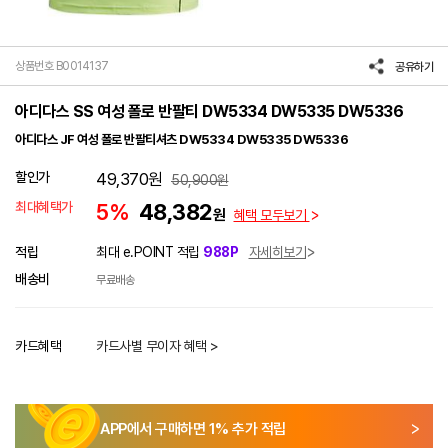
상품번호 B0014137
공유하기
아디다스 SS 여성 폴로 반팔티 DW5334 DW5335 DW5336
아디다스 JF 여성 폴로 반팔티셔츠 DW5334 DW5335 DW5336
할인가
49,370
원
50,900
원
최대혜택가
5%
48,382
원
혜택 모두보기
적립
최대 e.POINT 적립
988P
자세히보기
배송비
무료배송
카드혜택
카드사별 무이자 혜택 >
APP에서 구매하면
1
% 추가 적립