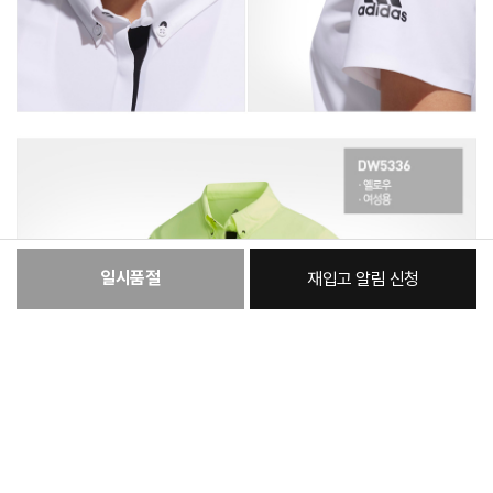
일시품절
재입고 알림 신청
:
본품
49,370원
총 상품 금액
49,370
원