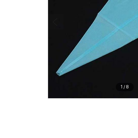
1
/
8