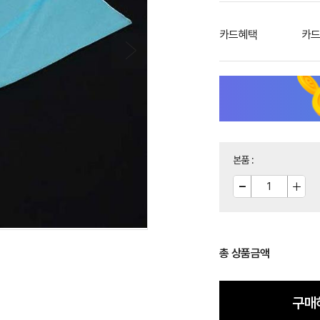
카드혜택
카드
본품
:
총 상품금액
구매