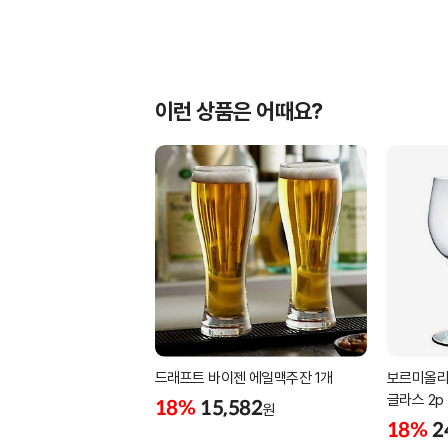
이런 상품은 어때요?
드래프트 바이젠 에일맥주잔 1개
보르미올리
글라스 2p 
18%
15,582
원
18%
2