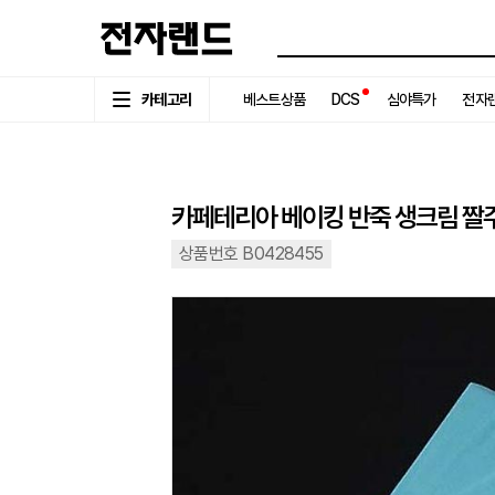
카테고리
베스트상품
DCS
심야특가
전자랜
카페테리아 베이킹 반죽 생크림 짤주
상품번호 B0428455