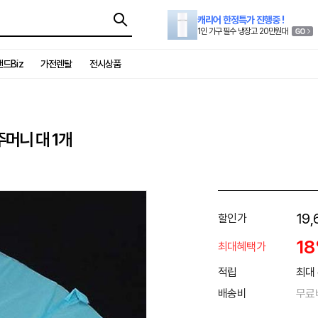
캐리어 한정특가 진행중 !
1인 가구 필수 냉장고 20만원대
드Biz
가전렌탈
전시상품
머니 대 1개
19,
할인가
1
최대혜택가
적립
최대 
배송비
무료