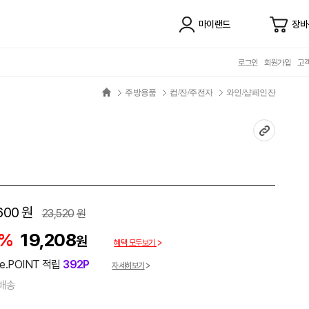
마이랜드
장바
로그인
회원가입
고
주방용품
컵/잔/주전자
와인/샴페인잔
600
원
23,520
원
8%
19,208
원
혜택 모두보기
e.POINT 적립
392P
자세히보기
배송