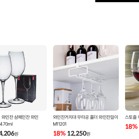
 와인잔 샴페인잔 와인
와인잔거치대 무타공 홀더 와인잔걸이
스토즐 
470ml
M11201
18%
4,206
18%
12,250
원
원