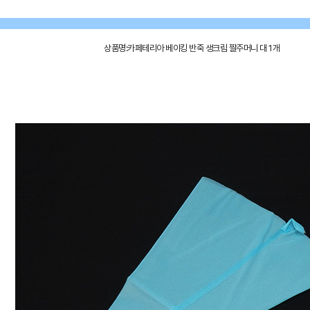
상품명:카페테리아 베이킹 반죽 생크림 짤주머니 대 1개