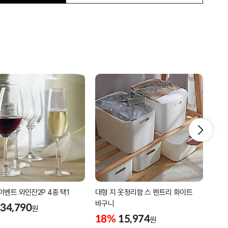
이벤트 와인잔2P 4종 택1
대형 지 옷정리함 스 펜트리 화이트
홀로
바구니
370
34,790
원
18%
15,974
18
원