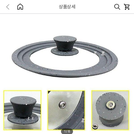
상품상세
1
/
8