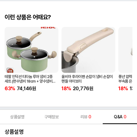
이런 상품은 어때요?
테팔 인덕션 티타늄 루아 냄비 2종
올비아 후라이팬 손잡이 냄비 손잡이
풍년 압력솥 
세트 (편수냄비 18cm + 양수냄비
핸들 아이보리
부속품 은장
20cm)
63%
74,146
원
18%
20,776
원
18%
13
상품설명
구매정보
리뷰
0
Q&A
0
상품설명