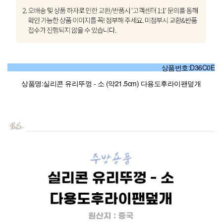
상품번호:D36C0E
상품명:실리콘 유리뚜껑 - 소 (약21.5cm) 다용도후라이팬덮개