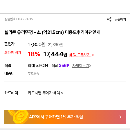
상품번호 B0429435
공유하기
실리콘 유리뚜껑 - 소 (약21.5cm) 다용도후라이팬덮개
할인가
17,800
원
21,360
원
최대혜택가
18%
17,444
원
혜택 모두보기
적립
최대 e.POINT 적립
356P
자세히보기
배송비
무료배송
카드혜택
카드사별 무이자 혜택 >
APP에서 구매하면
1
% 추가 적립