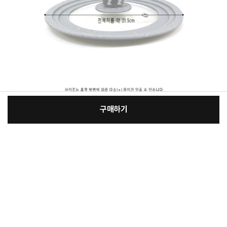
구매하기
:
본품
장
17,800원
총 상품 금액
17,800
원
바
바
구
로
니
구