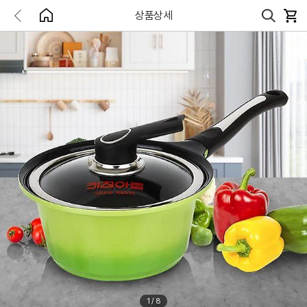
상품상세
1
/
8