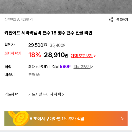
상품번호 B0429971
공유하기
키친아트 세라믹냄비 편수 18 양수 편수 전골 라면
할인가
29,500
원
35,400
원
최대혜택가
18%
28,910
원
혜택 모두보기
적립
최대 e.POINT 적립
590P
자세히보기
배송비
무료배송
카드혜택
카드사별 무이자 혜택 >
APP에서 구매하면
1
% 추가 적립