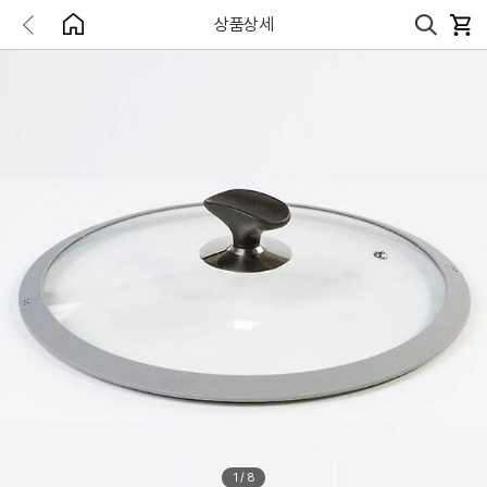
상품상세
1
/
8