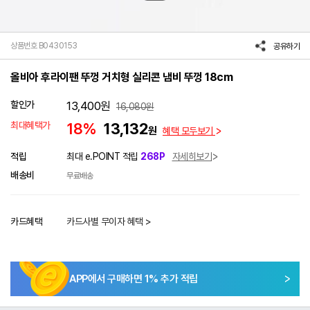
상품번호 B0430153
공유하기
올비아 후라이팬 뚜껑 거치형 실리콘 냄비 뚜껑 18cm
할인가
13,400
원
16,080
원
최대혜택가
18%
13,132
원
혜택 모두보기
적립
최대 e.POINT 적립
268P
자세히보기
배송비
무료배송
카드혜택
카드사별 무이자 혜택 >
APP에서 구매하면
1
% 추가 적립