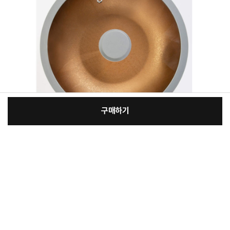
구매하기
[필수] 옵션
장
총 상품 금액
13,400
원
바
바
구
로
니
구