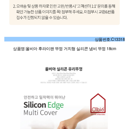
상품번호:C13318
상품명:올비아 후라이팬 뚜껑 거치형 실리콘 냄비 뚜껑 18cm