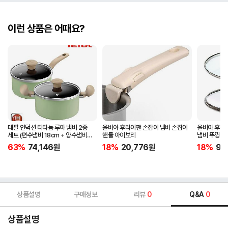
이런 상품은 어때요?
테팔 인덕션 티타늄 루아 냄비 2종
올비아 후라이팬 손잡이 냄비 손잡이
올비아 후라
세트 (편수냄비 18cm + 양수냄비
핸들 아이보리
냄비 뚜껑 1
20cm)
63%
74,146
원
18%
20,776
원
18%
9,1
상품설명
구매정보
리뷰
0
Q&A
0
상품설명