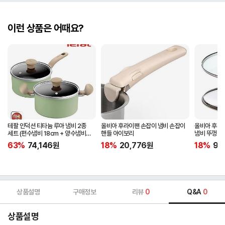
이런 상품은 어때요?
테팔 인덕션 티타늄 루아 냄비 2종
올비아 후라이팬 손잡이 냄비 손잡이
올비아 후라
세트 (편수냄비 18cm + 양수냄비
핸들 아이보리
냄비 뚜껑 1
20cm)
63%
74,146
원
18%
20,776
원
18%
9,1
상품설명
구매정보
리뷰
0
Q&A
0
상품설명