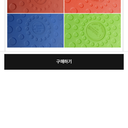
구매하기
:
본품
장
30,300원
총 상품 금액
30,300
원
바
바
구
로
니
구