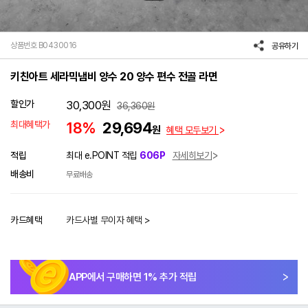
상품번호 B0430016
공유하기
키친아트 세라믹냄비 양수 20 양수 편수 전골 라면
할인가
30,300
원
36,360
원
최대혜택가
18%
29,694
원
혜택 모두보기
적립
최대 e.POINT 적립
606P
자세히보기
배송비
무료배송
카드혜택
카드사별 무이자 혜택 >
APP에서 구매하면
1
% 추가 적립