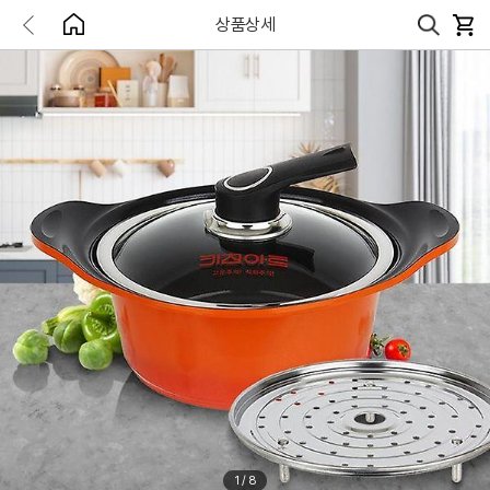
상품상세
1
/
8