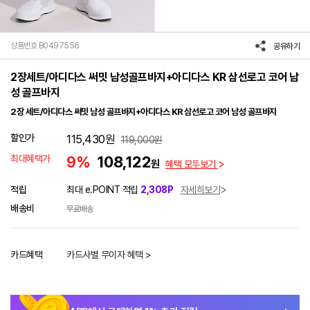
상품번호 B0497556
공유하기
2장세트/아디다스 써밋 남성골프바지+아디다스 KR 삼선로고 코어 남
성 골프바지
2장 세트/아디다스 써밋 남성 골프바지+아디다스 KR 삼선로고 코어 남성 골프바지
할인가
115,430
원
119,000
원
최대혜택가
9%
108,122
원
혜택 모두보기
적립
최대 e.POINT 적립
2,308P
자세히보기
배송비
무료배송
카드혜택
카드사별 무이자 혜택 >