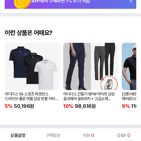
APP에서 구매하면
1
% 추가 적립
이런 상품은 어때요?
아디다스 SS 스포츠 퍼포먼스
아디다스 간절기 SPW 라이트 남성
[2종1세트]
드라이브 폴로 여름 남성 반팔 카라
골프웨어 골프바지 + 고급소재
에어로드라이
티셔츠 IA5447 IA5448 IA5446
삼선패턴 골프벨트 세트
남자 골프웨어 
5%
50,196
원
10%
98,616
원
9%
110
JG1313
상품설명
구매정보
리뷰
0
Q&A
0