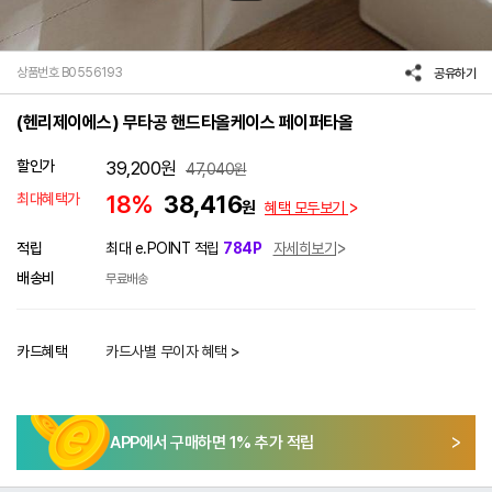
상품번호 B0556193
공유하기
(헨리제이에스) 무타공 핸드타올케이스 페이퍼타올
할인가
39,200
원
47,040
원
최대혜택가
18%
38,416
원
혜택 모두보기
적립
최대 e.POINT 적립
784P
자세히보기
배송비
무료배송
카드혜택
카드사별 무이자 혜택 >
APP에서 구매하면
1
% 추가 적립