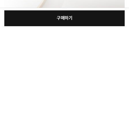
구매하기
[필수] 옵션
장
총 상품 금액
39,200
원
바
바
구
로
니
구
매