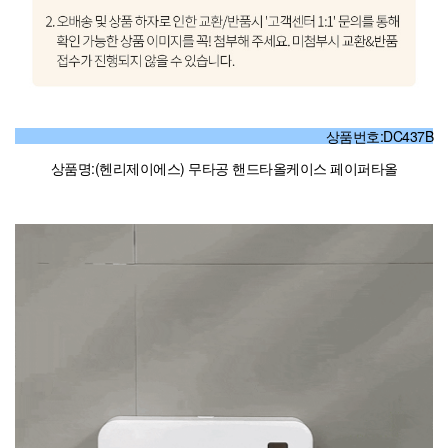
상품번호:DC437B
상품명:(헨리제이에스) 무타공 핸드타올케이스 페이퍼타올