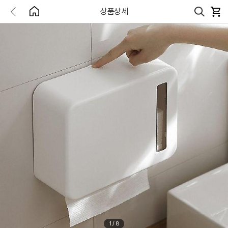
상품상세
1
/
8