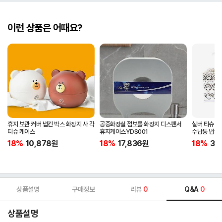
이런 상품은 어때요?
휴지 보관 커버 냅킨 박스 화장지 사 각
공중화장실 점보롤 화장지 디스펜서
실버 티슈 케
티슈 케이스
휴지케이스YDS001
수납통 냅킨
18%
10,878
원
18%
17,836
원
18%
36
상품설명
구매정보
리뷰
0
Q&A
0
상품설명